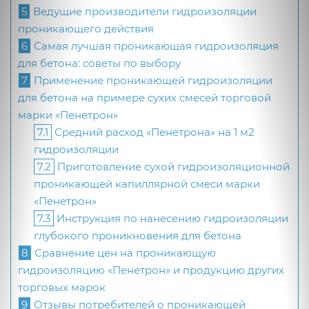
5
Ведущие производители гидроизоляции
проникающего действия
6
Самая лучшая проникающая гидроизоляция
для бетона: советы по выбору
7
Применение проникающей гидроизоляции
для бетона на примере сухих смесей торговой
марки «Пенетрон»
7.1
Средний расход «Пенетрона» на 1 м2
гидроизоляции
7.2
Приготовление сухой гидроизоляционной
проникающей капиллярной смеси марки
«Пенетрон»
7.3
Инструкция по нанесению гидроизоляции
глубокого проникновения для бетона
8
Сравнение цен на проникающую
гидроизоляцию «Пенетрон» и продукцию других
торговых марок
9
Отзывы потребителей о проникающей