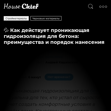
Стройматериалы
Черновые материалы
💦 Как действует проникающая
гидроизоляция для бетона:
преимущества и порядок нанесения
Текст
Андрей Каширский
3232
0
Нет времени?
На чтение:
6 минут
Проникающая гидроизоляция для
бетона
актуальна для тех, кто устал от сырости и
хочет создать комфортные условия в
своём доме. Качественные составы