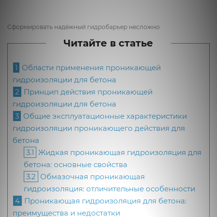
Сформировать надёжный гидробарьер несложно
Читайте в статье
1
Области применения проникающей
гидроизоляции для бетона
2
Принцип действия проникающей
гидроизоляции для бетона
3
Общие эксплуатационные характеристики
гидроизоляции проникающего действия для
бетона
3.1
Жидкая проникающая гидроизоляция для
бетона: основные свойства
3.2
Обмазочная проникающая
гидроизоляция: отличительные особенности
4
Проникающая гидроизоляция для бетона:
преимущества и недостатки