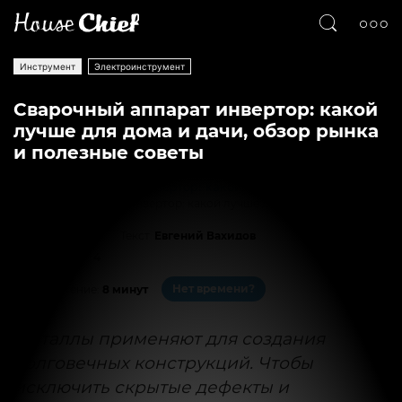
Инструмент
Электроинструмент
Сварочный аппарат инвертор: какой
лучше для дома и дачи, обзор рынка
и полезные советы
Сварочный аппарат инвертор: какой лучше для дома и дачи
Текст
Евгений Вахидов
8898
4
Нет времени?
На чтение:
8 минут
Металлы применяют для создания
долговечных конструкций. Чтобы
исключить скрытые дефекты и