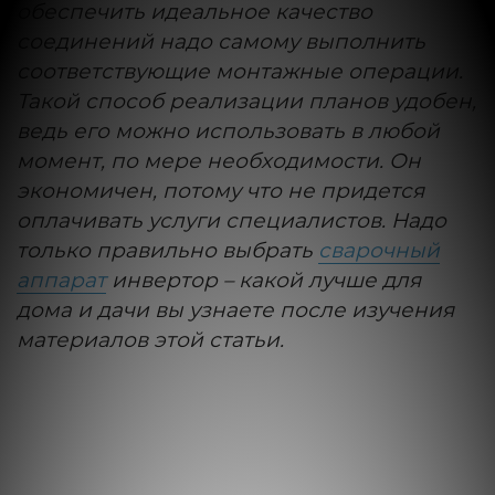
обеспечить идеальное качество
соединений надо самому выполнить
соответствующие монтажные операции.
Такой способ реализации планов удобен,
ведь его можно использовать в любой
момент, по мере необходимости. Он
экономичен, потому что не придется
оплачивать услуги специалистов. Надо
только правильно выбрать
сварочный
аппарат
инвертор – какой лучше для
дома и дачи вы узнаете после изучения
материалов этой статьи.