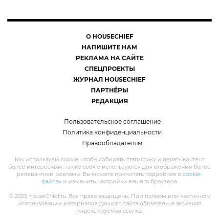
О HOUSECHIEF
НАПИШИТЕ НАМ
РЕКЛАМА НА САЙТЕ
СПЕЦПРОЕКТЫ
ЖУРНАЛ HOUSECHIEF
ПАРТНЁРЫ
РЕДАКЦИЯ
Пользовательское соглашение
Политика конфиденциальности
Правообладателям
Мы используем cookie, чтобы собирать статистику и делать контент
более интересным. Также cookie используются для отображения более
релевантной рекламы. Вы можете прочитать подробнее о
cookie-
файлах
и изменить настройки вашего браузера.
© 2023 HouseChief.ru. Все права защищены. При полном или частичном
использовании материалов данного сайта обязательна активная
индексируемая ссылка.