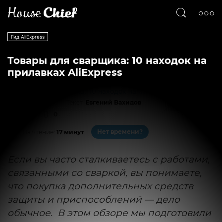
Гид AliExpress
Товары для сварщика: 10 находок на
прилавках AliExpress
Текст
Евгений Вахидов
44156
0
Нет времени?
На чтение:
17 минут
Если вы часто сталкиваетесь с работами,
связанными со сваркой, вы понимаете,
что покупка дополнительных средств
защиты и приспособлений — дело
обычное. В этом обзоре мы подготовили