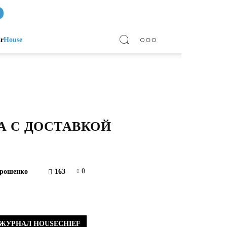
ar
House
А С ДОСТАВКОЙ
0
орошенко
163
ЖУРНАЛ HOUSECHIEF