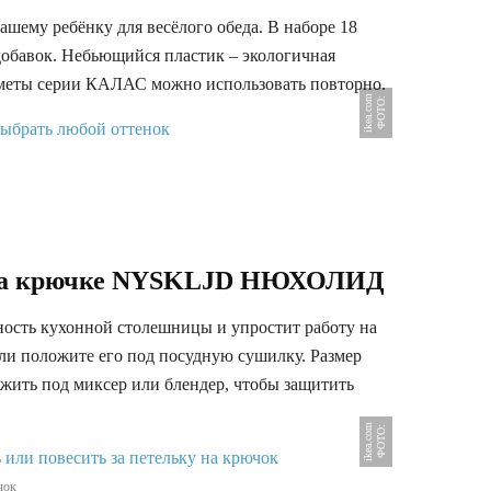
вашему ребёнку для весёлого обеда. В наборе 18
добавок. Небьющийся пластик – экологичная
едметы серии КАЛАС можно использовать повторно.
m
Ф
О
Т
О
:
i
k
e
a
.
c
o
ы на крючке NYSKLJD НЮХОЛИД
ность кухонной столешницы и упростит работу на
ли положите его под посудную сушилку. Размер
жить под миксер или блендер, чтобы защитить
m
Ф
О
Т
О
:
i
k
e
a
.
c
o
чок