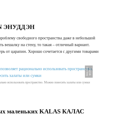
EN ЭНУДДЭН
проблему свободного пространства даже в небольшой
ь вешалку на стену, то такая – отличный вариант.
рь от царапин. Хорошо сочетается с другими товарами
m
Ф
О
Т
О
:
i
k
e
a
.
c
o
нально использовать пространство. Можно повесить халаты или сумки
мых маленьких KALAS КАЛАС