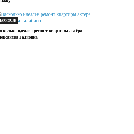
нижку
TARHOUSE
асколько идеален ремонт квартиры актёра
лександра Галибина