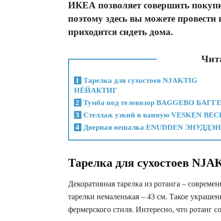
ИКЕА позволяет совершить покупк
поэтому здесь вы можете провести 
приходится сидеть дома.
Чита
1
Тарелка для сухостоев NJAKTIG
НЁЙАКТИГ
2
Тумба под телевизор BAGGEBO БАГГ
3
Стеллаж узкий в ванную VESKEN ВЕ
4
Дверная вешалка ENUDDEN ЭНУДДЭН
Тарелка для сухостоев N
Декоративная тарелка из ротанга – совреме
тарелки немаленькая – 43 см. Такое украше
фермерского стиля. Интересно, что ротанг 