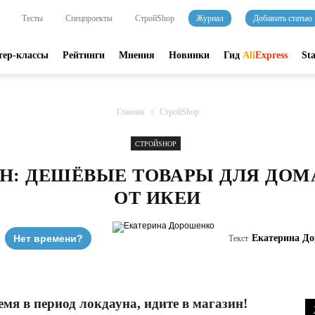
Тесты
Спецпроекты
СтройShop
Журнал
Добавить статью
тер-классы
Рейтинги
Мнения
Новинки
Гид
Ali
Express
St
Главная
СтройShop
СТРОЙSHOP
Н: ДЕШЁВЫЕ ТОВАРЫ ДЛЯ ДОМ
ОТ ИКЕИ
Нет времени?
Екатерина Д
Текст
емя в период локдауна, идите в магазин!