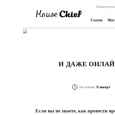
HouseChief
Калькуляторы
—
online-
издание
Статьи
Мас
для
современных
мастеров
И ДАЖЕ ОНЛАЙ
5 минут
На чтение:
Если вы не знаете, как провести вр