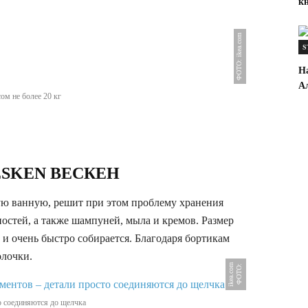
к
ФОТО: ikea.com
S
Н
А
ом не более 20 кг
VESKEN ВЕСКЕН
ую ванную, решит при этом проблему хранения
стей, а также шампуней, мыла и кремов. Размер
и очень быстро собирается. Благодаря бортикам
олочки.
m
Ф
О
Т
О
:
i
k
e
a
.
c
o
то соединяются до щелчка