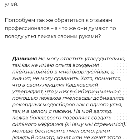
улей.
Попробуем так же обратиться к отзывам
профессионалов – а что же они думают по
поводу улья лежака своими руками?
Даничек:
Не могу ответить утвердительно,
так как не имею опыта вождения
пчел,например в многокорпусниках, а,
значит, не могу сравнить. Хотя, помнится,
что в своих лекциях Кашковский
утверждает, что у них в Сибири именно с
помощью лежаков пчеловоды добивались
рекордных медосборов как с одного улья,
так и в целом с пасеки. На мой взгляд,
лежак более всего позволяет создать
сильного медовика (к чему мы стремимся),
меньше беспокоить пчел осмотрами
(каждый осмотр, хочет или не хочет этого