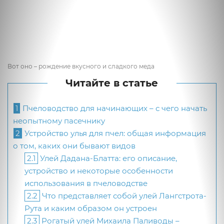
Вот оно – рождение вкусного и сладкого меда
Читайте в статье
1
Пчеловодство для начинающих – с чего начать
неопытному пасечнику
2
Устройство улья для пчел: общая информация
о том, каких они бывают видов
2.1
Улей Дадана-Блатта: его описание,
устройство и некоторые особенности
использования в пчеловодстве
2.2
Что представляет собой улей Лангстрота-
Рута и каким образом он устроен
2.3
Рогатый улей Михаила Паливоды –