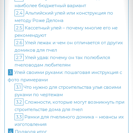
наиболее бюджетный вариант
2.4
Альпийский улей или конструкция по
методу Роже Делона
2.5
Кассетный улей – почему многие его не
рекомендуют
2.6
Улей лежак и чем он отличается от других
домиков для пчел
2.7
Улей удав: почему он так полюбился
пчеловодам любителям
3
Улей своими руками: пошаговая инструкция с
фото примерами
3.1
Что нужно для строительства улья своими
руками по чертежам
3.2
Сложности, которые могут возникнуть при
строительстве дома для пчел
3.3
Рамки для пчелиного домика – нюансы их
изготовления
4
Подводя итог