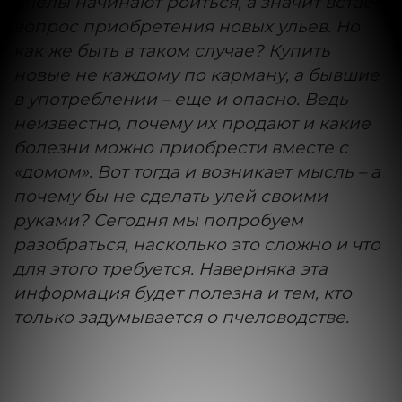
пчелы начинают роиться, а значит встает
вопрос приобретения новых ульев. Но
как же быть в таком случае? Купить
новые не каждому по карману, а бывшие
в употреблении – еще и опасно. Ведь
неизвестно, почему их продают и какие
болезни можно приобрести вместе с
«домом». Вот тогда и возникает мысль – а
почему бы не сделать улей своими
руками? Сегодня мы попробуем
разобраться, насколько это сложно и что
для этого требуется. Наверняка эта
информация будет полезна и тем, кто
только задумывается о пчеловодстве.