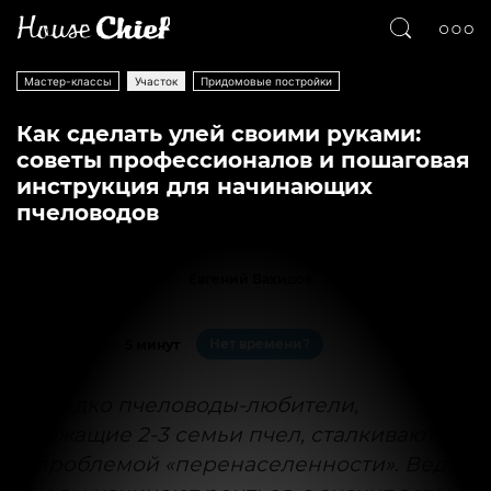
Мастер-классы
Участок
Придомовые постройки
Как сделать улей своими руками:
советы профессионалов и пошаговая
инструкция для начинающих
пчеловодов
Текст
Евгений Вахидов
10864
0
Нет времени?
На чтение:
5 минут
Нередко пчеловоды-любители,
держащие 2-3 семьи пчел, сталкиваются
с проблемой «перенаселенности». Ведь