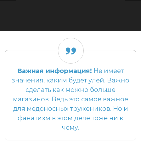
Важная информация!
Не имеет
значения, каким будет улей. Важно
сделать как можно больше
магазинов. Ведь это самое важное
для медоносных тружеников. Но и
фанатизм в этом деле тоже ни к
чему.