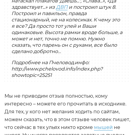
натаскал плакатов"Даешь...", «Слава...», «Да
здравствует...» из
ДВП
и построил штук 8.
Построил и павильон, правда
стационарный, не на колесиках. К чему это
я все? Да просто тот улей и Ваши
одинаковые. Высота рамки вроде больше, а
может и нет, точно не помню. Нужно
сказать, что парень он с руками, все было
сделано добротно…
Подробнее на Пчеловод.инфо:
http://www.pchelovod.info/index.php?
showtopic=25251
Мы не приводим отзыв полностью, кому
интересно – можете его прочитать в исходнике.
Для тех, у кого нет желания ходить по сайтам,
можем сказать, что в этом отзыве человек пишет,
что сейчас в тех ульях никто кроме
мышей
не