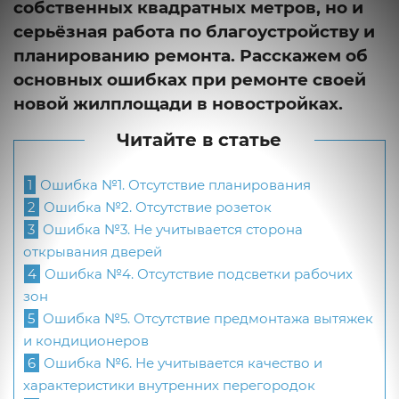
собственных квадратных метров, но и
серьёзная работа по благоустройству и
планированию ремонта. Расскажем об
основных ошибках при ремонте своей
новой жилплощади в новостройках.
Читайте в статье
1
Ошибка №1. Отсутствие планирования
2
Ошибка №2. Отсутствие розеток
3
Ошибка №3. Не учитывается сторона
открывания дверей
4
Ошибка №4. Отсутствие подсветки рабочих
зон
5
Ошибка №5. Отсутствие предмонтажа вытяжек
и кондиционеров
6
Ошибка №6. Не учитывается качество и
характеристики внутренних перегородок