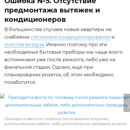
Ошибка №5. Отсутствие
предмонтажа вытяжек и
кондиционеров
В большинстве случаев новые квартиры не
снабжены
системами кондиционирования
и
очистки воздуха
. Именно поэтому про эти
необходимые бытовые приборы мы чаще всего
вспоминаем уже после ремонта, либо уже на
финальной стадии. Однако, ещё при
планировании розеток, об этом необходимо
позаботится.
Ф
О
Т
k
o
-
2.
r
О:
u
Приходится вести по готовому после ремонта покрытию
дополнительные кабели, либо дополнительно проводить розетки