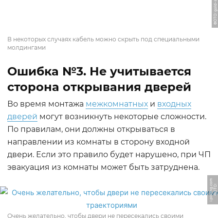
ФОТО: gold-santehnik.ru
В некоторых случаях кабель можно скрыть под специальными
молдингами
Ошибка №3. Не учитывается
сторона открывания дверей
Во время монтажа
межкомнатных
и
входных
дверей
могут возникнуть некоторые сложности.
По правилам, они должны открываться в
направлении из комнаты в сторону входной
двери. Если это правило будет нарушено, при ЧП
эвакуация из комнаты может быть затруднена.
m
Ф
О
Т
О:
i.
pi
ni
m
g.
c
o
Очень желательно, чтобы двери не пересекались своими