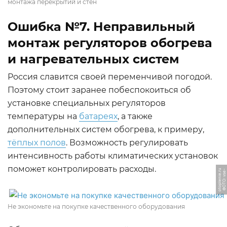
монтажа перекрытий и стен
Ошибка №7. Неправильный
монтаж регуляторов обогрева
и нагревательных систем
Россия славится своей переменчивой погодой.
Поэтому стоит заранее побеспокоиться об
установке специальных регуляторов
температуры на
батареях
, а также
дополнительных систем обогрева, к примеру,
тёплых полов
. Возможность регулировать
интенсивность работы климатических установок
поможет контролировать расходы.
u
Ф
О
Т
О:
v
s
e
-
o
t
o
pl
e
ni
e.
r
Не экономьте на покупке качественного оборудования