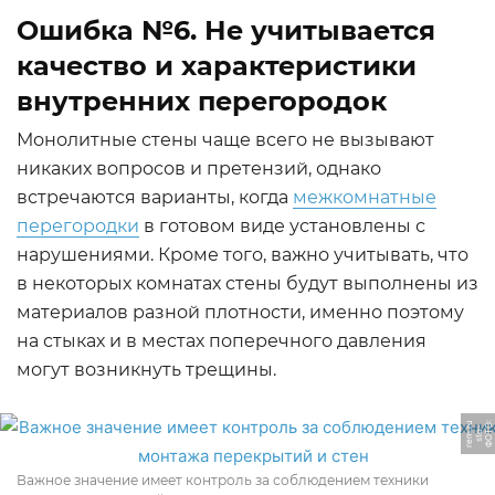
Ошибка №6. Не учитывается
качество и характеристики
внутренних перегородок
Монолитные стены чаще всего не вызывают
никаких вопросов и претензий, однако
встречаются варианты, когда
межкомнатные
перегородки
в готовом виде установлены с
нарушениями. Кроме того, важно учитывать, что
в некоторых комнатах стены будут выполнены из
материалов разной плотности, именно поэтому
на стыках и в местах поперечного давления
могут возникнуть трещины.
u
Ф
О
Т
О:
s
t
o
r
e
m.
-
r
Важное значение имеет контроль за соблюдением техники