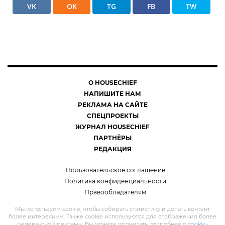
VK
OK
TG
FB
TW
О HOUSECHIEF
НАПИШИТЕ НАМ
РЕКЛАМА НА САЙТЕ
СПЕЦПРОЕКТЫ
ЖУРНАЛ HOUSECHIEF
ПАРТНЁРЫ
РЕДАКЦИЯ
Пользовательское соглашение
Политика конфиденциальности
Правообладателям
Мы используем cookie, чтобы собирать статистику и делать контент
более интересным. Также cookie используются для отображения более
релевантной рекламы. Вы можете прочитать подробнее о
cookie-