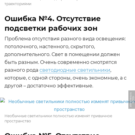
траекториями
Ошибка №4. Отсутствие
подсветки рабочих зон
Проблема отсутствия разного вида освещения:
потолочного, настенного, скрытого,
дополнительного. Свет в помещении должен
быть разным. Очень современно смотрятся
разного рода
светодиодные светильники
,
которые, с одной стороны, очень экономные, а с
другой – достаточно эффективные.
u
Ф
О
Т
О:
ali
e
x
p
r
e
s
s.
r
Необычные светильники полностью изменят привычное
пространство