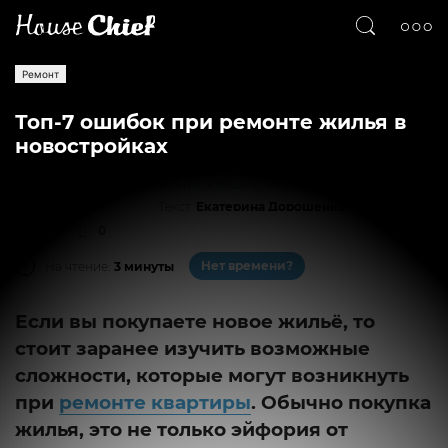
Ремонт
Топ-7 ошибок при ремонте жилья в
новостройках
Текст
Екатерина Дорошенко
1198
0
Нет времени?
На чтение:
3 минуты
Если вы покупаете новое жильё, то
стоит заранее изучить возможные
сложности, которые могут возникнуть
при
ремонте квартиры
. Обычно покупка
жилья, это не только эйфория от