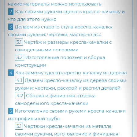
какие материалы можно использовать
2
Как своими руками сделать кресло-качалку и
что для этого нужно
3
Делаем из старого стула кресло-качалку
своими руками: чертежи, мастер-класс
3.1
Чертёж и размеры кресла-качалки с
самодельными полозьями
3.2
Изготовление полозьев и сборка
конструкции
4
Как самому сделать кресло-качалку из дерева
4.1
Делаем кресло-качалку из дерева своими
руками: чертежи, раскрой и распил деталей
4.2
Сборка и финишная отделка
самодельного кресла-качалки
5
Изготовление своими руками кресла-качалки
из профильной трубы
5.1
Чертежи кресла-качалки из металла
своими руками, изготовление и финишная