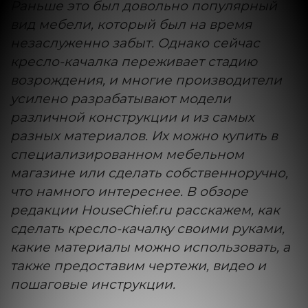
Раньше это был довольно популярный
вид мебели, который был на время
незаслуженно забыт. Однако сейчас
кресло-качалка переживает стадию
возрождения, и многие производители
усилено разрабатывают модели
различной конструкции и из самых
разных материалов. Их можно купить в
специализированном мебельном
магазине или сделать собственноручно,
что намного интереснее. В обзоре
редакции HouseChief.ru расскажем, как
сделать кресло-качалку своими руками,
какие материалы можно использовать, а
также предоставим чертежи, видео и
пошаговые инструкции.