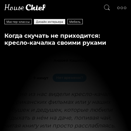
Мастер-классы
Дизайн интерьера
Мебель
Когда скучать не приходится:
кресло-качалка своими руками
Текст
Андрей Каширский
35495
1
Нет времени?
На чтение:
9 минут
Многие из нас видели кресло-качалку в
американских фильмах или у наших
бабушек и дедушек, которые любили
отдыхать в нём на даче, попивая чай,
читая книгу или просто расслабляясь.