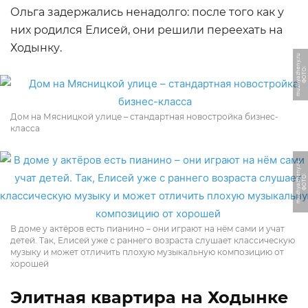
Ольга задержались ненадолго: после того как у
них родился Елисей, они решили переехать на
Ходынку.
u
Ф
О
Т
О:
m
u
z
h
y
a
z
h
e
n
y.
r
Дом на Мясницкой улице – стандартная новостройка бизнес-
класса
u
Ф
О
Т
О:
m
u
z
h
y
a
z
h
e
n
y.
r
В доме у актёров есть пианино – они играют на нём сами и учат
детей. Так, Елисей уже с раннего возраста слушает классическую
музыку и может отличить плохую музыкальную композицию от
хорошей
Элитная квартира на Ходынке