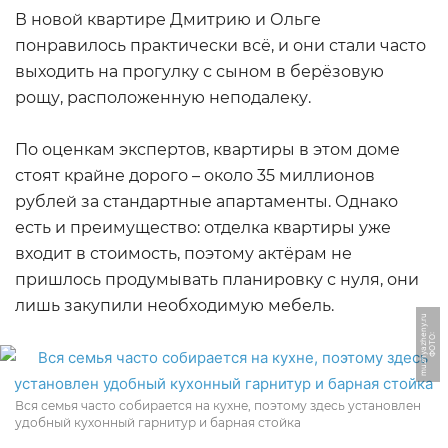
В новой квартире Дмитрию и Ольге
понравилось практически всё, и они стали часто
выходить на прогулку с сыном в берёзовую
рощу, расположенную неподалеку.
По оценкам экспертов, квартиры в этом доме
стоят крайне дорого – около 35 миллионов
рублей за стандартные апартаменты. Однако
есть и преимущество: отделка квартиры уже
входит в стоимость, поэтому актёрам не
пришлось продумывать планировку с нуля, они
лишь закупили необходимую мебель.
u
Ф
О
Т
О:
m
u
z
h
y
a
z
h
e
n
y.
r
Вся семья часто собирается на кухне, поэтому здесь установлен
удобный кухонный гарнитур и барная стойка