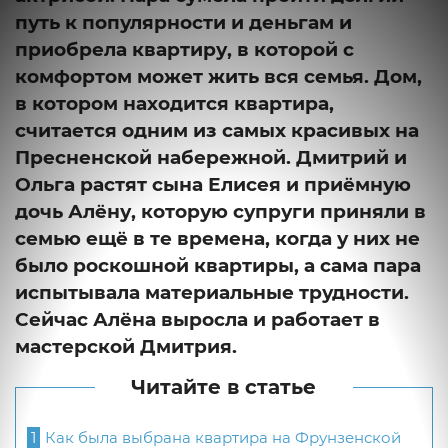
путь к популярности и деньгам и
приобрела квартиру, в которой с
комфортом может жить вся семья. Дом,
в котором находится квартира,
считается одним из самых красивых на
Пресненской набережной. Дмитрий и
Ольга растят сына Елисея и приёмную
дочь Алёну, которую супруги приняли в
семью ещё в те времена, когда у них не
было роскошной квартиры, а сама пара
испытывала материальные трудности.
Сейчас Алёна выросла и работает в
мастерской Дмитрия.
Читайте в статье
1
Как была выбрана квартира на Фрунзенской