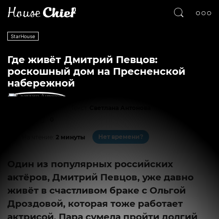
StarHouse
Где живёт Дмитрий Певцов:
роскошный дом на Пресненской
набережной
Текст
Светлана Антонова
3465
0
Нет времени?
На чтение:
2 минуты
Один из популярных российских
актёров, Дмитрий Певцов, уже давно
живёт в счастливом браке с Ольгой
Дроздовой, которая тоже работает
актрисой. Пара сумела пройти долгий