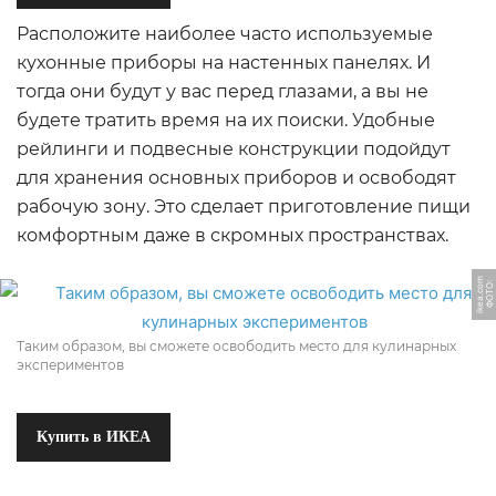
Расположите наиболее часто используемые
кухонные приборы на настенных панелях. И
тогда они будут у вас перед глазами, а вы не
будете тратить время на их поиски. Удобные
рейлинги и подвесные конструкции подойдут
для хранения основных приборов и освободят
рабочую зону. Это сделает приготовление пищи
комфортным даже в скромных пространствах.
m
Ф
О
Т
О:
i
k
e
a.
c
o
Таким образом, вы сможете освободить место для кулинарных
экспериментов
Купить в ИКЕА