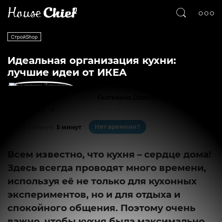
СтройShop
Идеальная организация кухни:
лучшие идеи от ИКЕА
Текст
Екатерина Дорошенко
6256
0
Нет времени?
На чтение:
5 минут
Всем известно, что кухня – сердце дома!
Здесь всегда проводят много времени,
используя её не только для кухонных
экспериментов, но и для отдыха и
спокойного общения. Поэтому очень
важно, чтобы кухня была максимально