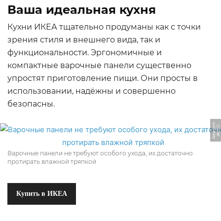
Ваша идеальная кухня
Кухни ИКЕА тщательно продуманы как с точки
зрения стиля и внешнего вида, так и
функциональности. Эргономичные и
компактные варочные панели существенно
упростят приготовление пищи. Они просты в
использовании, надёжны и совершенно
безопасны.
m
Ф
О
Т
О:
i
k
e
a.
c
o
Варочные панели не требуют особого ухода, их достаточно
протирать влажной тряпкой
Купить в ИКЕА