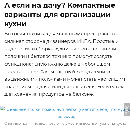
А если на дачу? Компактные
варианты для организации
кухни
Бытовая техника для маленьких пространств –
сильная сторона дизайнеров ИКЕА. Простые и
недорогие в сборке кухни, настенные панели,
полочки и бытовая техника помогут создать
функциональную кухню даже в небольшом
пространстве. А компактный холодильник с
выдвижными полочками может стать настоящим
спасением на даче или дополнительным местом
для хранения продуктов на балконе.
m
Ф
О
Т
О:
i
k
e
a.
c
o
Съёмные полки позволяют легко уместить всё, что нужно на кухне