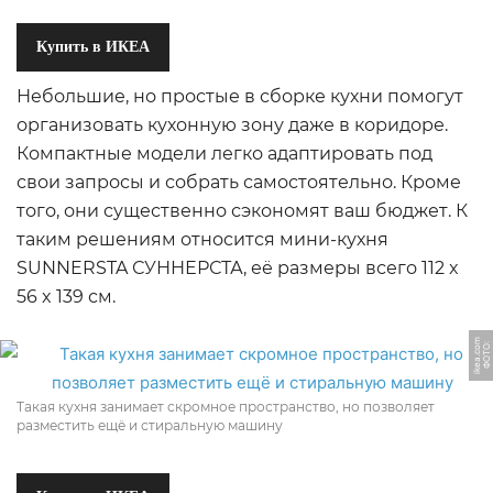
Купить в ИКЕА
Небольшие, но простые в сборке кухни помогут
организовать кухонную зону даже в коридоре.
Компактные модели легко адаптировать под
свои запросы и собрать самостоятельно. Кроме
того, они существенно сэкономят ваш бюджет.​ К
таким решениям относится мини-кухня
SUNNERSTA СУННЕРСТА, её размеры всего 112 x
56 x 139 см.
m
Ф
О
Т
О:
i
k
e
a.
c
o
Такая кухня занимает скромное пространство, но позволяет
разместить ещё и стиральную машину