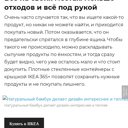
отходов и всё под рукой
Очень часто случается так, что вы ищете какой-то
продукт, но никак не можете найти, и приходится
покупать новый. Потом оказывается, что он
предательски спрятался в глубине ящика. Чтобы
такого не происходило, можно раскладывать
сыпучие продукты по ёмкостям, и тогда сразу
будет видно, чего уже осталось мало и что стоит
докупить. Плотные стеклянные контейнеры с
крышкой IKEA 365+ позволят сохранить нужные
продукты и не покупать лишнего.
m
Ф
О
Т
О:
i
k
e
a.
c
o
Натуральный бамбук делает дизайн интереснее и теплее
Купить в ИКЕА