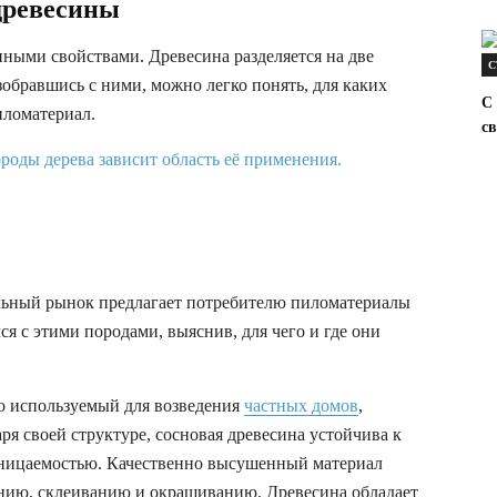
древесины
ными свойствами. Древесина разделяется на две
С
обравшись с ними, можно легко понять, для каких
С 
иломатериал.
св
ьный рынок предлагает потребителю пиломатериалы
ся с этими породами, выяснив, для чего и где они
о используемый для возведения
частных домов
,
ря своей структуре, сосновая древесина устойчива к
оницаемостью. Качественно высушенный материал
анию, склеиванию и окрашиванию. Древесина обладает