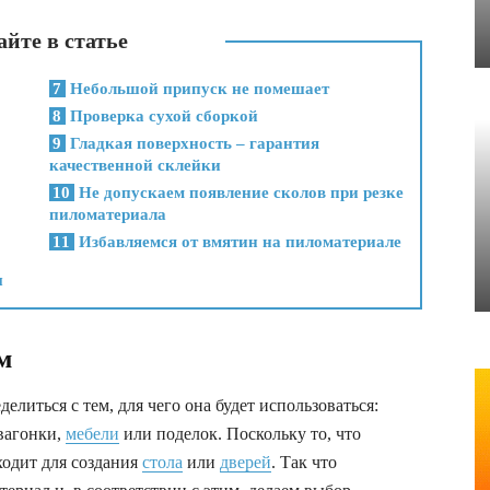
йте в статье
7
Небольшой припуск не помешает
8
Проверка сухой сборкой
9
Гладкая поверхность – гарантия
качественной склейки
10
Не допускаем появление сколов при резке
пиломатериала
11
Избавляемся от вмятин на пиломатериале
ы
м
литься с тем, для чего она будет использоваться:
 вагонки,
мебели
или поделок. Поскольку то, что
ходит для создания
стола
или
дверей
. Так что