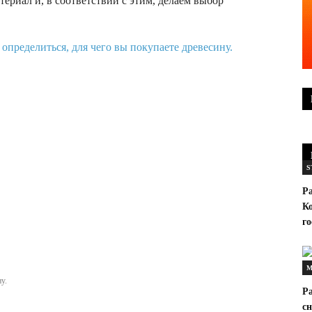
териал и, в соответствии с этим, делаем выбор
S
Р
К
г
М
у.
Р
сн