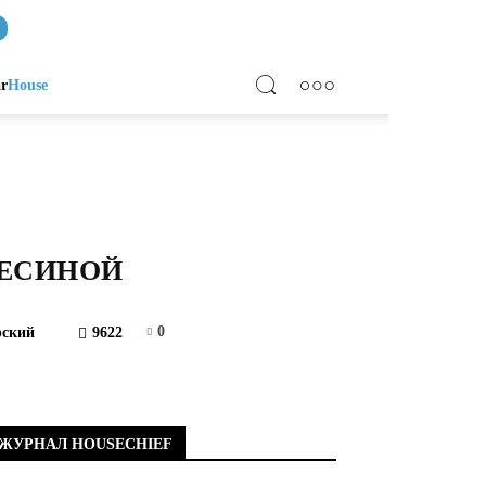
ar
House
ВЕСИНОЙ
0
ский
9622
ЖУРНАЛ HOUSECHIEF