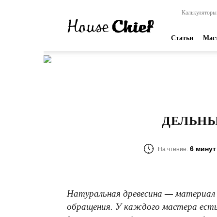
HouseChief
Калькуляторы
—
online-
издание
Статьи
Мас
для
современных
мастеров
ДЕЛЬНЫ
6 минут
На чтение:
Натуральная древесина — материал 
обращения. У каждого мастера есть