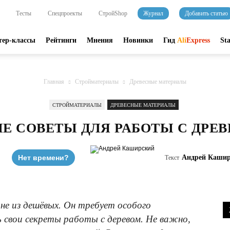
Тесты
Спецпроекты
СтройShop
Журнал
Добавить статью
тер-классы
Рейтинги
Мнения
Новинки
Гид
Ali
Express
St
Главная
Стройматериалы
Древесные материалы
СТРОЙМАТЕРИАЛЫ
ДРЕВЕСНЫЕ МАТЕРИАЛЫ
Е СОВЕТЫ ДЛЯ РАБОТЫ С ДРЕ
Нет времени?
Андрей Кашир
Текст
не из дешёвых. Он требует особого
 свои секреты работы с деревом. Не важно,