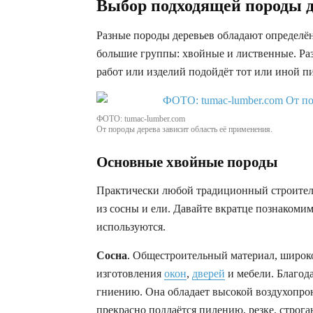
Выбор подходящей породы 
Разные породы деревьев обладают определён
большие группы: хвойные и лиственные. Раз
работ или изделий подойдёт тот или иной п
ФОТО: tumac-lumber.com
От породы дерева зависит область её применения.
Основные хвойные породы
Практически любой традиционный строител
из сосны и ели. Давайте вкратце познакомим
используются.
Сосна
. Общестроительный материал, широк
изготовления
окон
,
дверей
и мебели. Благода
гниению. Она обладает высокой воздухопр
прекрасно поддаётся пилению, резке, строг