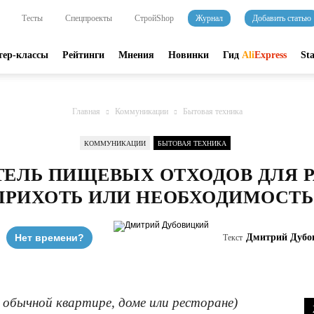
Тесты
Спецпроекты
СтройShop
Журнал
Добавить статью
тер-классы
Рейтинги
Мнения
Новинки
Гид
Ali
Express
St
Главная
Коммуникации
Бытовая техника
КОММУНИКАЦИИ
БЫТОВАЯ ТЕХНИКА
ЕЛЬ ПИЩЕВЫХ ОТХОДОВ ДЛЯ 
ПРИХОТЬ ИЛИ НЕОБХОДИМОСТЬ
Нет времени?
Дмитрий Дубо
Текст
 обычной квартире, доме или ресторане)