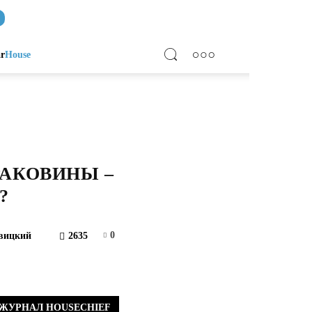
ar
House
РАКОВИНЫ –
?
0
вицкий
2635
ЖУРНАЛ HOUSECHIEF