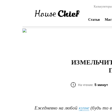
HouseChief
Калькуляторы
—
online-
издание
Статьи
Мас
для
современных
мастеров
ИЗМЕЛЬЧИТ
5 минут
На чтение:
Ежедневно на любой
кухне
(будь то в