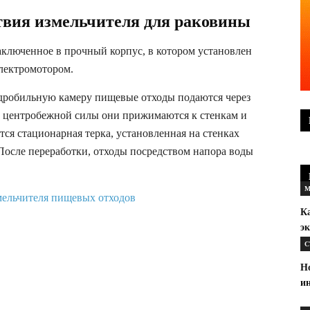
твия измельчителя для раковины
заключенное в прочный корпус, в котором установлен
лектромотором.
 дробильную камеру пищевые отходы подаются через
ем центробежной силы они прижимаются к стенкам и
ся стационарная терка, установленная на стенках
осле переработки, отходы посредством напора воды
М
К
эк
С
Н
и