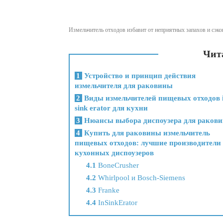
Измельчитель отходов избавит от неприятных запахов и сэк
Чита
1
Устройство и принцип действия
измельчителя для раковины
2
Виды измельчителей пищевых отходов 
sink erator для кухни
3
Нюансы выбора диспоузера для раков
4
Купить для раковины измельчитель
пищевых отходов: лучшие производители
кухонных диспоузеров
4.1
BoneCrusher
4.2
Whirlpool и Bosch-Siemens
4.3
Franke
4.4
InSinkErator