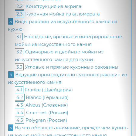
2.2
Конструкция из акрила
2.3
Кухонная мойка из агломерата
3
Виды раковин из искусственного камня на
кухню
3.1
Накладные, врезные и интегрированные
мойки из искусственного камня
3.2
Одинарные и двойные мойки из
искусственного камня для кухни
3.3
Угловые и прямые кухонные раковины
4
Ведущие производители кухонных раковин из
искусственного камня
4.1
Franke (Швейцария)
4.2
Blanco (Германия)
4.3
Alveus (Словения)
4.4
GranFest (Россия)
4.5
Polygran (Россия)
5
На что обращать внимание, прежде чем купить
на кухню мойку из искусственного камня