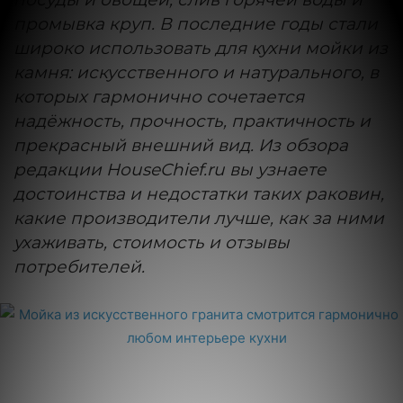
промывка круп. В последние годы стали
широко использовать для кухни мойки из
камня: искусственного и натурального, в
которых гармонично сочетается
надёжность, прочность, практичность и
прекрасный внешний вид. Из обзора
редакции HouseChief.ru вы узнаете
достоинства и недостатки таких раковин,
какие производители лучше, как за ними
ухаживать, стоимость и отзывы
потребителей.