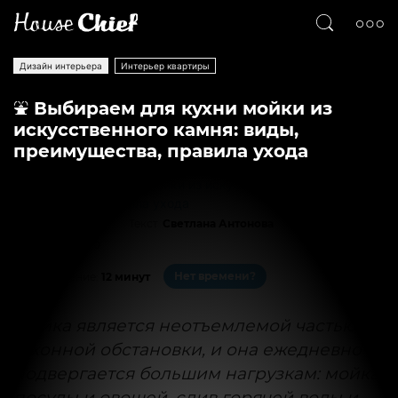
Дизайн интерьера
Интерьер квартиры
⛲ Выбираем для кухни мойки из
искусственного камня: виды,
преимущества, правила ухода
Текст
Светлана Антонова
12104
0
Нет времени?
На чтение:
12 минут
Мойка является неотъемлемой частью
кухонной обстановки, и она ежедневно
подвергается большим нагрузкам: мойка
посуды и овощей, слив горячей воды и