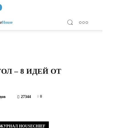
ar
House
Л – 8 ИДЕЙ ОТ
0
дов
27344
ЖУРНАЛ HOUSECHIEF