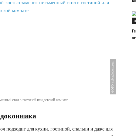
ко
Н
Г
о
ФОТО: spbteplodom.com
енный стол в гостиной или детской комнате
одоконника
л подходит для кухни, гостиной, спальни и даже для