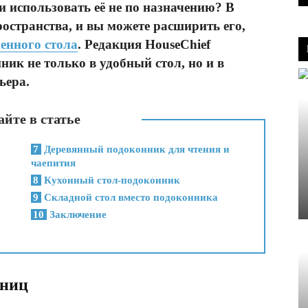
ли использовать её не по назначению? В
ространства, и вы можете расширить его,
енного стола
. Редакция HouseChief
ник не только в удобный стол, но и в
ьера.
йте в статье
7
Деревянный подоконник для чтения и
чаепития
8
Кухонный стол-подоконник
9
Складной стол вместо подоконника
10
Заключение
шниц