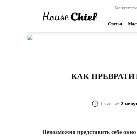
HouseChief
Калькуляторы
—
online-
издание
Статьи
Мас
для
современных
мастеров
КАК ПРЕВРАТИ
3 мину
На чтение:
Невозможно представить себе окно 