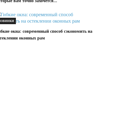
торые вам точно захочется...
ОВИНКИ
ибкие окна: современный способ сэкономить на
стеклении оконных рам