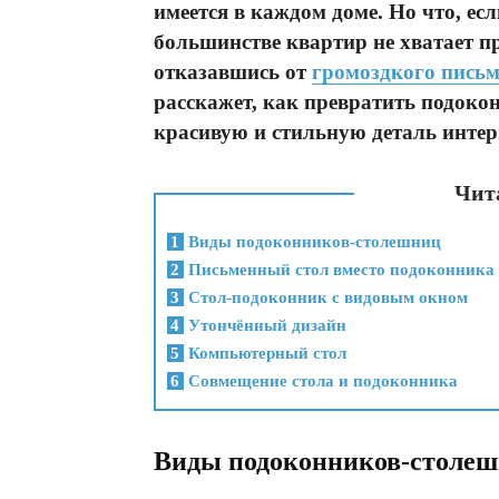
имеется в каждом доме. Но что, ес
большинстве квартир не хватает п
отказавшись от
громоздкого письм
расскажет, как превратить подокон
красивую и стильную деталь интер
Чита
1
Виды подоконников-столешниц
2
Письменный стол вместо подоконника
3
Стол-подоконник с видовым окном
4
Утончённый дизайн
5
Компьютерный стол
6
Совмещение стола и подоконника
Виды подоконников-столе