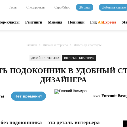
Тесты
Спецпроекты
СтройShop
Журнал
Добавить статью
тер-классы
Рейтинги
Мнения
Новинки
Гид
Ali
Express
St
Главная
Дизайн интерьера
Интерьер квартиры
ДИЗАЙН ИНТЕРЬЕРА
ИНТЕРЬЕР КВАРТИРЫ
ТЬ ПОДОКОННИК В УДОБНЫЙ СТО
ДИЗАЙНЕРА
ты
Нет времени?
Евгений Вахи
Текст
без подоконника – эта деталь интерьера