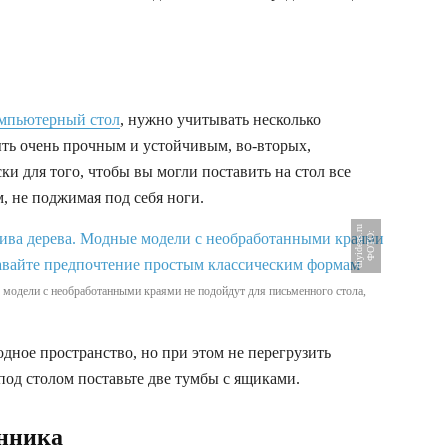
мпьютерный стол
, нужно учитывать несколько
ть очень прочным и устойчивым, во-вторых,
и для того, чтобы вы могли поставить на стол все
, не поджимая под себя ноги.
u
Ф
О
Т
О
:
d
i
y
i
d
e
a
s
.
r
 модели с необработанными краями не подойдут для письменного стола,
дное пространство, но при этом не перегрузить
 под столом поставьте две тумбы с ящиками.
онника