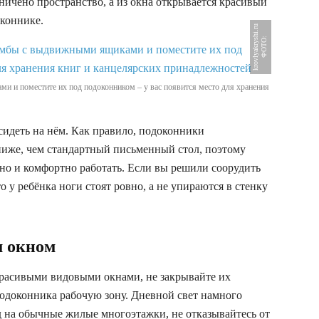
аничено пространство, а из окна открывается красивый
оконнике.
u
Ф
О
Т
О
:
k
r
o
v
l
y
a
k
r
y
s
h
i
.
r
и и поместите их под подоконником – у вас появится место для хранения
сидеть на нём. Как правило, подоконники
ниже, чем стандартный письменный стол, поэтому
бно и комфортно работать. Если вы решили соорудить
то у ребёнка ноги стоят ровно, а не упираются в стенку
м окном
красивыми видовыми окнами, не закрывайте их
 подоконника рабочую зону. Дневной свет намного
ид на обычные жилые многоэтажки, не отказывайтесь от