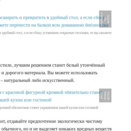
u
Ф
О
Т
О
:
v
s
e
o
t
o
p
l
e
e
.
r
-
n
i
 удобный стол, а если сбоку установить открытые стеллажи, то вы сможете
 стиле, лучшим решением станет белый утончённый
 и дорогого материала. Вы можете использовать
ь – натуральный либо искусственный.
Ф
О
Т
:
s
b
o
r
k
-
p
r
o
.
r
О
a
u
ромкой обязательно станет украшением вашей кухни или гостиной
ант, отдавайте предпочтение экологически чистому
е обычного, но и не выделяет никаких вредных веществ