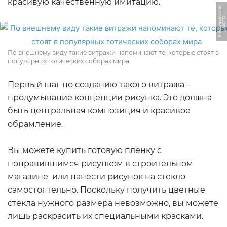
красивую качественную имитацию.
t
Ф
О
Т
О:
t
h
e
v
o
y
a
g
e
u
r.
n
e
По внешнему виду такие витражи напоминают те, которые стоят в
популярных готических соборах мира
Первый шаг по созданию такого витража –
продумывание концепции рисунка. Это должна
быть центральная композиция и красивое
обрамление.
Вы можете купить готовую плёнку с
понравившимся рисунком в строительном
магазине или нанести рисунок на стекло
самостоятельно. Поскольку получить цветные
стёкла нужного размера невозможно, вы можете
лишь раскрасить их специальными красками.