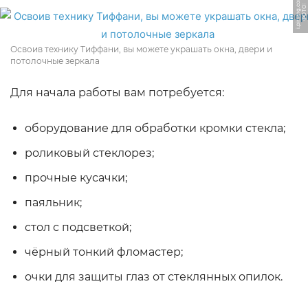
m
Ф
О
Т
О:
i.
pi
ni
m
g.
c
o
Освоив технику Тиффани, вы можете украшать окна, двери и
потолочные зеркала
Для начала работы вам потребуется:
оборудование для обработки кромки стекла;
роликовый стеклорез;
прочные кусачки;
паяльник;
стол с подсветкой;
чёрный тонкий фломастер;
очки для защиты глаз от стеклянных опилок.