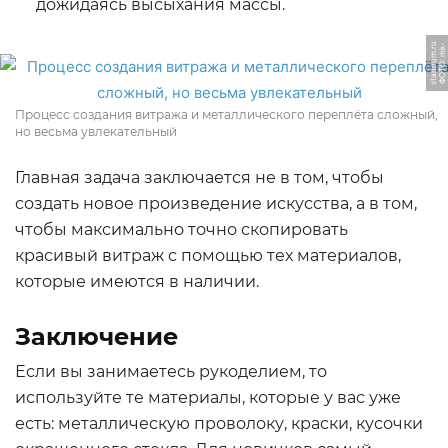
дожидаясь высыхания массы.
u
Ф
О
Т
О:
m
k
-
s
t
a
n
n
u
m.
r
Процесс создания витража и металлического переплёта сложный,
но весьма увлекательный
Главная задача заключается не в том, чтобы
создать новое произведение искусства, а в том,
чтобы максимально точно скопировать
красивый витраж с помощью тех материалов,
которые имеются в наличии.
Заключение
Если вы занимаетесь рукоделием, то
используйте те материалы, которые у вас уже
есть: металлическую проволоку, краски, кусочки