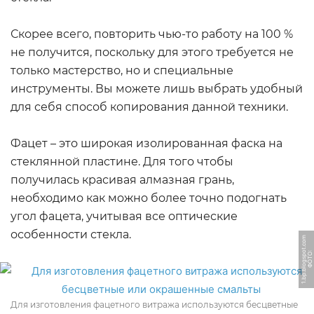
Скорее всего, повторить чью-то работу на 100 %
не получится, поскольку для этого требуется не
только мастерство, но и специальные
инструменты. Вы можете лишь выбрать удобный
для себя способ копирования данной техники.
Фацет – это широкая изолированная фаска на
стеклянной пластине. Для того чтобы
получилась красивая алмазная грань,
необходимо как можно более точно подогнать
угол фацета, учитывая все оптические
особенности стекла.
m
Ф
О
Т
О:
1.
b
p.
bl
o
g
s
p
o
t.
c
o
Для изготовления фацетного витража используются бесцветные