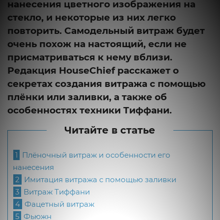
нанесения цветного изображения на
стекло, и некоторые из них легко
повторить. Самодельный витраж будет
очень похож на настоящий, если не
присматриваться к нему вблизи.
Редакция HouseChief расскажет о
секретах создания витража с помощью
плёнки или заливки, а также об
особенностях техники Тиффани.
Читайте в статье
1
Плёночный витраж и особенности его
нанесения
2
Имитация витража с помощью заливки
3
Витраж Тиффани
4
Фацетный витраж
5
Фьюжн