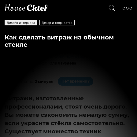
Дизайн интерьера
Декор и творчество
Как сделать витраж на обычном
стекле
Текст
Юлия Гузяева
6069
0
Нет времени?
На чтение:
2 минуты
Витражи, изготовленные
профессионалами, стоят очень дорого.
Вы можете сэкономить немалую сумму,
если украсите стёкла самостоятельно.
Существует множество техник