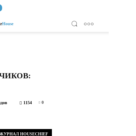
ar
House
ЧИКОВ:
0
идов
1154
ЖУРНАЛ HOUSECHIEF