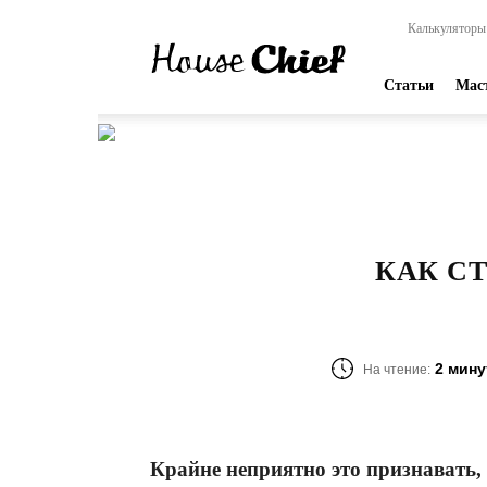
HouseChief
Калькуляторы
—
online-
издание
Статьи
Мас
для
современных
мастеров
КАК С
2 мин
На чтение:
Крайне неприятно это признавать,