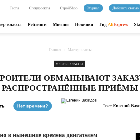
Тесты
Спецпроекты
СтройShop
Журнал
Добавить статью
тер-классы
Рейтинги
Мнения
Новинки
Гид
Ali
Express
St
Главная
Мастер-классы
МАСТЕР-КЛАССЫ
ТРОИТЕЛИ ОБМАНЫВАЮТ ЗАКАЗ
РАСПРОСТРАНЁННЫЕ ПРИЁМЫ
уты
Нет времени?
Евгений Вах
Текст
 но в нынешние времена двигателем