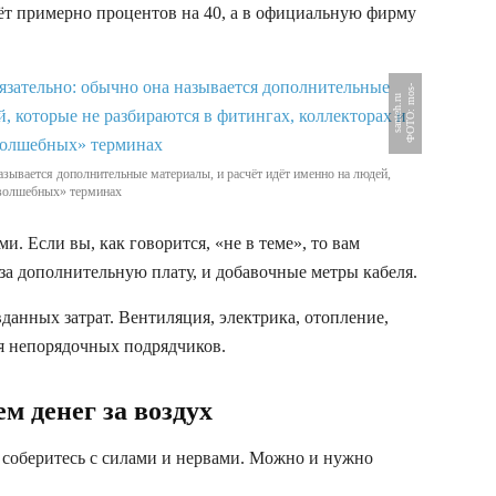
ёт примерно процентов на 40, а в официальную фирму
Ф
О
Т
О
:
m
s
-
s
a
n
t
e
h
.
r
o
u
называется дополнительные материалы, и расчёт идёт именно на людей,
«волшебных» терминах
и. Если вы, как говорится, «не в теме», то вам
за дополнительную плату, и добавочные метры кабеля.
данных затрат. Вентиляция, электрика, отопление,
ля непорядочных подрядчиков.
м денег за воздух
– соберитесь с силами и нервами. Можно и нужно