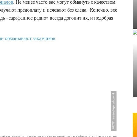
риалов
. Не менее часто вас могут обмануть с качеством
олучают предоплату и исчезают без следа. Конечно, все
дь «сарафанное радио» всегда догонит их, и недобрая
ФОТО: toptradespeople.co.uk
елей так велик, что заказчику даже не приходится выбирать, слухи просто не