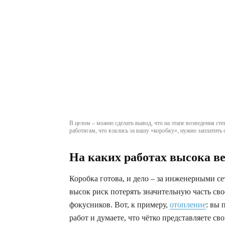
В целом – можно сделать вывод, что на этапе возведения ст
работягам, что взялись за вашу «коробку», нужно заплатить с
На каких работах высока в
Коробка готова, и дело – за инженерными сет
высок риск потерять значительную часть сво
фокусников. Вот, к примеру,
отопление
: вы
работ и думаете, что чётко представляете св