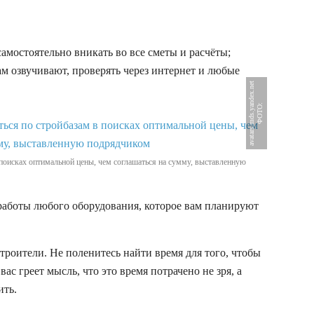
самостоятельно вникать во все сметы и расчёты;
ам озвучивают, проверять через интернет и любые
t
Ф
О
Т
О
:
a
v
a
t
a
r
s
.
m
d
s
.
y
a
n
d
e
x
.
n
e
 поисках оптимальной цены, чем соглашаться на сумму, выставленную
работы любого оборудования, которое вам планируют
троители. Не поленитесь найти время для того, чтобы
ас греет мысль, что это время потрачено не зря, а
ить.