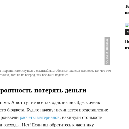
Т
п
М
ФОТО: iz-kirpicha.su
П
и
ен и крыши столкнуться с масштабным обманом шансов немного, так что тем
полна, только не вперёд, так всё-таки надёжнее
ероятность потерять деньги
ями. А вот тут не всё так однозначно. Здесь очень
его бюджета. Будьте начеку: начинается представление
 произвели
расчёты материалов
, накинули стоимость
ои расходы. Нет! Если вы обратитесь к частнику,