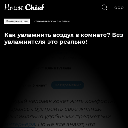
Коммуникации
Климатические системы
Как увлажнить воздух в комнате? Без
увлажнителя это реально!
Как увлажнить воздух в комнате без увлажнителя
Текст
Юлия Гузяева
2249
0
Нет времени?
На чтение:
5 минут
Каждый человек хочет жить комфортно,
стараясь обустроить своё жилище
максимально удобными предметами
интерьера
. Но не все знают, что