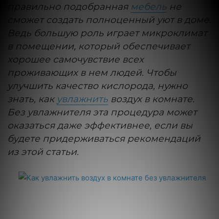
правильно подобранная
мебель
не
сможет создать полноценный уют в доме.
Ведь большую роль играет микроклимат
в помещении, который обеспечивает
хорошее самочувствие всех
проживающих в нем людей. Чтобы
улучшить качество кислорода, нужно
знать, как
увлажнить
воздух в комнате.
Без увлажнителя эта процедура может
оказаться даже эффективнее, если вы
будете придерживаться рекомендаций
из этой статьи.