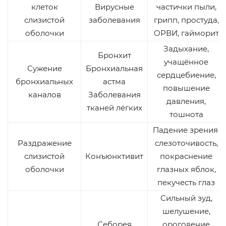
клеток
Вирусные
частички пыли,
слизистой
заболевания
грипп, простуда,
оболочки
ОРВИ, гайморит
Задыхание,
Бронхит
учащённое
Сужение
Бронхиальная
сердцебиение,
бронхиальных
астма
повышение
каналов
Заболевания
давления,
тканей лёгких
тошнота
Падение зрения,
Раздражение
слезоточивость,
слизистой
Конъюнктивит
покраснение
оболочки
глазных яблок,
пекучесть глаз
Сильный зуд,
шелушение,
Себорея
ороговение