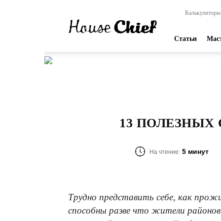
HouseChief
Калькуляторы
—
online-
издание
Статьи
Мас
для
современных
мастеров
13 ПОЛЕЗНЫХ
5 минут
На чтение:
Трудно представить себе, как прож
способны разве что жители районов к