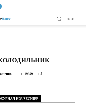
ar
House
 ХОЛОДИЛЬНИК
5
рошенко
19959
ЖУРНАЛ HOUSECHIEF