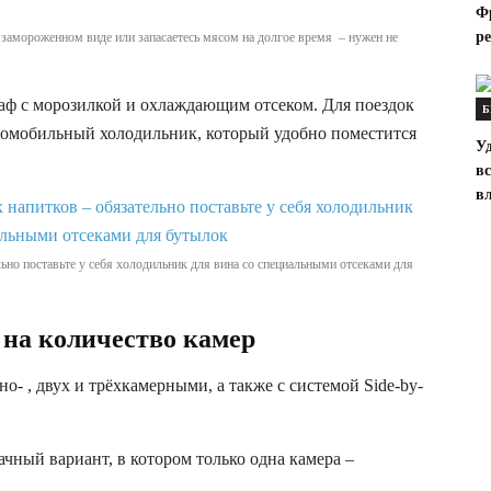
Ф
р
 замороженном виде или запасаетесь мясом на долгое время – нужен не
ф с морозилкой и охлаждающим отсеком. Для поездок
Б
томобильный холодильник, который удобно поместится
У
в
в
льно поставьте у себя холодильник для вина со специальными отсеками для
 на количество камер
 , двух и трёхкамерными, а также с системой Side-by-
чный вариант, в котором только одна камера –