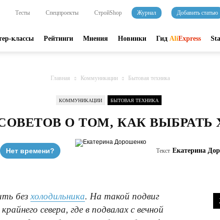
Тесты
Спецпроекты
СтройShop
Журнал
Добавить статью
тер-классы
Рейтинги
Мнения
Новинки
Гид
Ali
Express
St
Главная
Коммуникации
Бытовая техника
КОММУНИКАЦИИ
БЫТОВАЯ ТЕХНИКА
 СОВЕТОВ О ТОМ, КАК ВЫБРАТЬ
Нет времени?
Екатерина До
Текст
ить без
холодильника
. На такой подвиг
райнего севера, где в подвалах с вечной