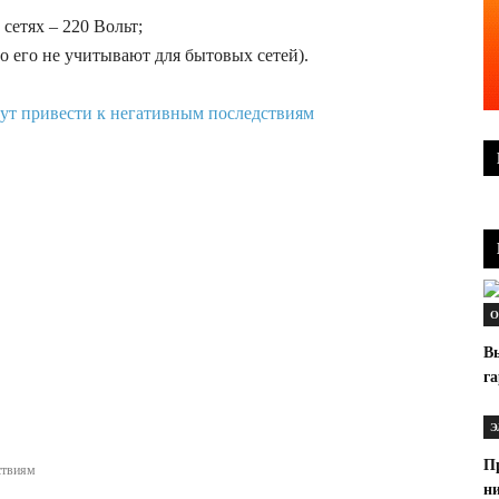
сетях – 220 Вольт;
 его не учитывают для бытовых сетей).
О
В
г
Э
П
ствиям
ни