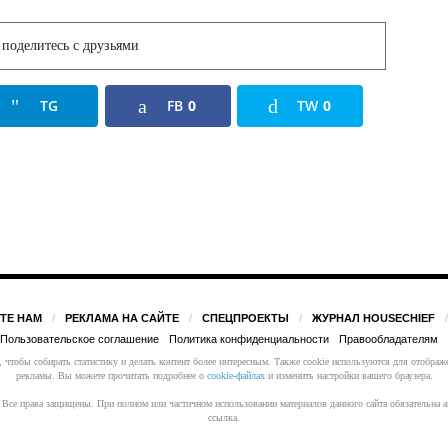
поделитесь с друзьями
TG
FB
0
TW
0
ТЕ НАМ
РЕКЛАМА НА САЙТЕ
СПЕЦПРОЕКТЫ
ЖУРНАЛ HOUSECHIEF
Пользовательское соглашение
Политика конфиденциальности
Правообладателям
 чтобы собирать статистику и делать контент более интересным. Также cookie используются для отображ
рекламы. Вы можете прочитать подробнее о
cookie-файлах
и изменить настройки вашего браузера.
 Все права защищены. При полном или частичном использовании материалов данного сайта обязательна 
ссылка.