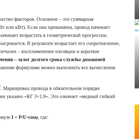
ество факторов. Основное – это суммарная
т или кВт). Если она превышена, провод начинает
 начинает возрастать в геометрической прогрессии.
гревается. В результате возрастает его сопротивление,
 печален – воспламенение изоляции и короткое
чения – залог долгого срока службы домашней
лишними формулами можно выполнить все вычисления
2
. Маркировка провода в обязательном порядке
лии указано «КГ 3×1.9». Это означает «медный гибкий
рмуле
I =
P/
U·
cosφ
, где: