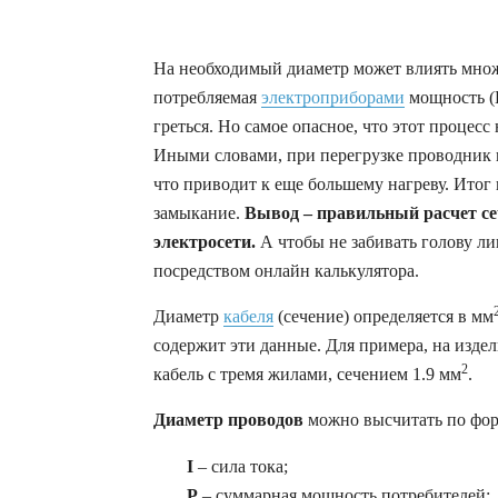
На необходимый диаметр может влиять множ
потребляемая
электроприборами
мощность (В
греться. Но самое опасное, что этот процесс
Иными словами, при перегрузке проводник на
что приводит к еще большему нагреву. Итог
замыкание.
Вывод – правильный расчет се
электросети.
А чтобы не забивать голову 
посредством онлайн калькулятора.
Диаметр
кабеля
(сечение) определяется в мм
содержит эти данные. Для примера, на изде
2
кабель с тремя жилами, сечением 1.9 мм
.
Диаметр проводов
можно высчитать по фо
I
– сила тока;
P
– суммарная мощность потребителей;