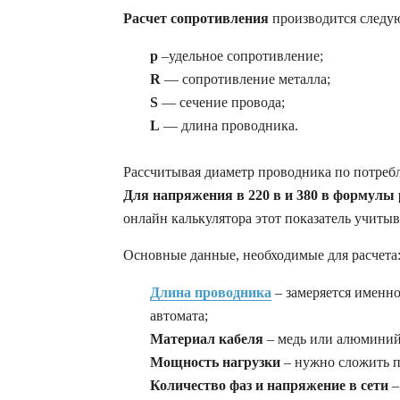
Расчет сопротивления
производится след
p
–удельное сопротивление;
R
— сопротивление металла;
S
— сечение провода;
L
— длина проводника.
Рассчитывая диаметр проводника по потре
Для напряжения в 220 в и 380 в формулы
онлайн калькулятора этот показатель учитыв
Основные данные, необходимые для расчета
Длина проводника
– замеряется именн
автомата;
Материал кабеля
– медь или алюминий 
Мощность нагрузки
– нужно сложить 
Количество фаз и напряжение в сети
–