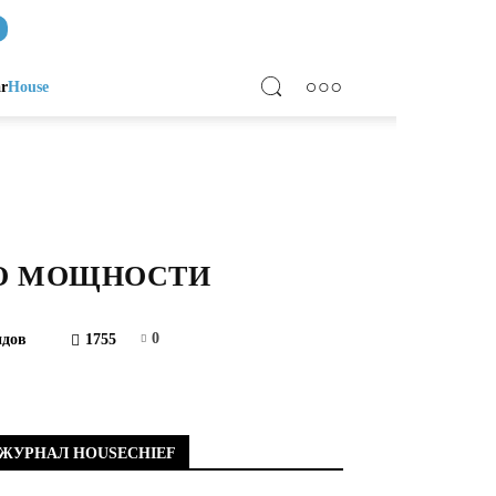
ar
House
ПО МОЩНОСТИ
0
идов
1755
ЖУРНАЛ HOUSECHIEF