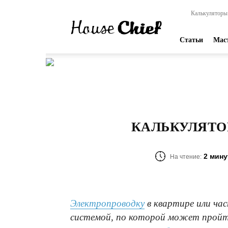
HouseChief
Калькуляторы
—
online-
издание
Статьи
Мас
для
современных
мастеров
КАЛЬКУЛЯТО
2 мин
На чтение:
Электропроводку
в квартире или ча
системой, по которой может пройт