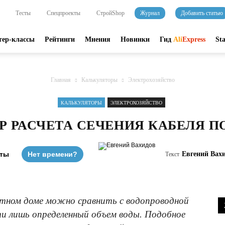
Тесты
Спецпроекты
СтройShop
Журнал
Добавить статью
тер-классы
Рейтинги
Мнения
Новинки
Гид
Ali
Express
St
Главная
Калькуляторы
Электрохозяйство
КАЛЬКУЛЯТОРЫ
ЭЛЕКТРОХОЗЯЙСТВО
Р РАСЧЕТА СЕЧЕНИЯ КАБЕЛЯ 
уты
Нет времени?
Евгений Вах
Текст
стном доме можно сравнить с водопроводной
и лишь определенный объем воды. Подобное