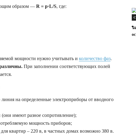
ующим образом —
R = p·L/S
, где:
С
🐑
ос
бляемой мощности нужно учитывать и
количество фаз
.
 различны.
При заполнении соответствующих полей
ается.
:
о линия на определенные электроприборы от вводного
(они имеют разное сопротивление);
потребляемую мощность приборов;
 для квартир – 220 в, в частных домах возможно 380 в.