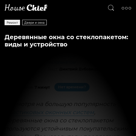
Ремонт
Двери и окна
Деревянные окна со стеклопакетом:
виды и устройство
Текст
Дмитрий Дубовицкий
17735
0
Нет времени?
На чтение:
7 минут
Несмотря на большую популярность
пластиковых оконных систем
,
деревянные окна со стеклопакетом
пользуются устойчивым покупательским