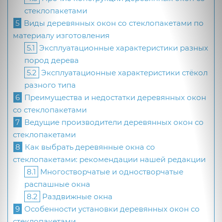
стеклопакетами
5
Виды деревянных окон со стеклопакетами по
материалу изготовления
5.1
Эксплуатационные характеристики разных
пород дерева
5.2
Эксплуатационные характеристики стёкол
разного типа
6
Преимущества и недостатки деревянных окон
со стеклопакетами
7
Ведущие производители деревянных окон со
стеклопакетами
8
Как выбрать деревянные окна со
стеклопакетами: рекомендации нашей редакции
8.1
Многостворчатые и одностворчатые
распашные окна
8.2
Раздвижные окна
9
Особенности установки деревянных окон со
стеклопакетами