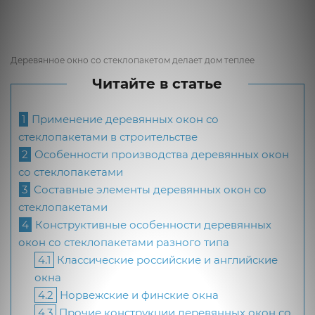
Деревянное окно со стеклопакетом делает дом теплее
Читайте в статье
1
Применение деревянных окон со
стеклопакетами в строительстве
2
Особенности производства деревянных окон
со стеклопакетами
3
Составные элементы деревянных окон со
стеклопакетами
4
Конструктивные особенности деревянных
окон со стеклопакетами разного типа
4.1
Классические российские и английские
окна
4.2
Норвежские и финские окна
4.3
Прочие конструкции деревянных окон со