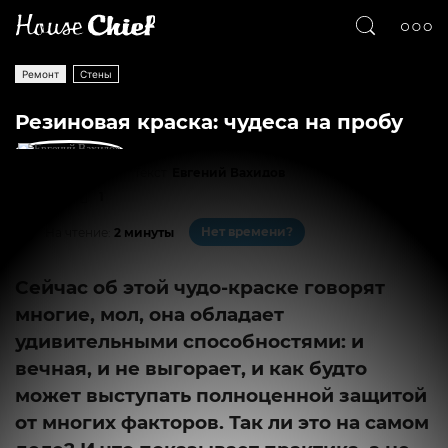
Ремонт
Стены
Резиновая краска: чудеса на пробу
Текст
Евгений Вахидов
2381
1
Нет времени?
На чтение:
2 минуты
Сейчас об этой чудо-краске говорят
многие, мол, она обладает
удивительными способностями: и
вечная, и не выгорает, и как будто
может выступать полноценной защитой
от многих факторов. Так ли это на самом