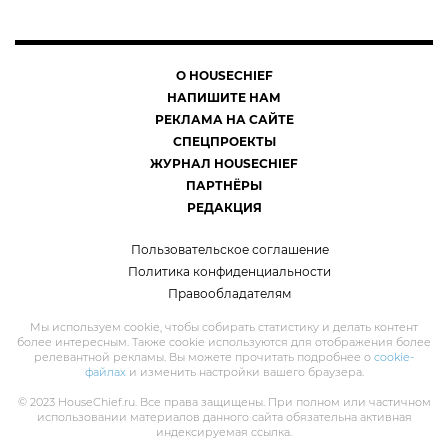
О HOUSECHIEF
НАПИШИТЕ НАМ
РЕКЛАМА НА САЙТЕ
СПЕЦПРОЕКТЫ
ЖУРНАЛ HOUSECHIEF
ПАРТНЁРЫ
РЕДАКЦИЯ
Пользовательское соглашение
Политика конфиденциальности
Правообладателям
Мы используем cookie, чтобы собирать статистику и делать контент
более интересным. Также cookie используются для отображения более
релевантной рекламы. Вы можете прочитать подробнее о
cookie-
файлах
и изменить настройки вашего браузера.
© 2023 HouseChief.ru. Все права защищены. При полном или частичном
использовании материалов данного сайта обязательна активная
индексируемая ссылка.