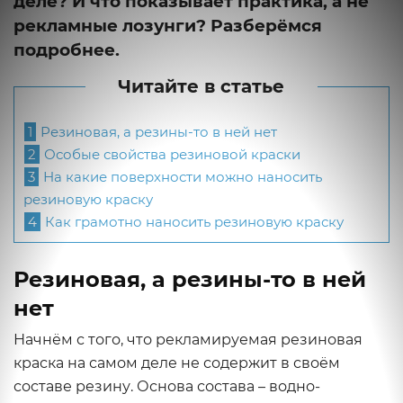
деле? И что показывает практика, а не
рекламные лозунги? Разберёмся
подробнее.
Читайте в статье
1
Резиновая, а резины-то в ней нет
2
Особые свойства резиновой краски
3
На какие поверхности можно наносить
резиновую краску
4
Как грамотно наносить резиновую краску
Резиновая, а резины-то в ней
нет
Начнём с того, что рекламируемая резиновая
краска на самом деле не содержит в своём
составе резину. Основа состава – водно-