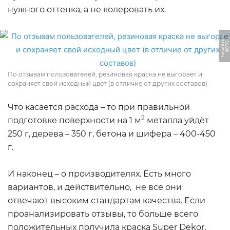
нужного оттенка, а не колеровать их.
u
Ф
О
Т
О:
f
u
n
p
r
e
s
s.
r
По отзывам пользователей, резиновая краска не выгорает и
сохраняет свой исходный цвет (в отличие от других составов)
Что касается расхода – то при правильной
2
подготовке поверхности на 1 м
металла уйдёт
250 г, дерева – 350 г, бетона и шифера ‒ 400-450
г.
И наконец – о производителях. Есть много
вариантов, и действительно, не все они
отвечают высоким стандартам качества. Если
проанализировать отзывы, то больше всего
положительных получила краска Super Dekor.