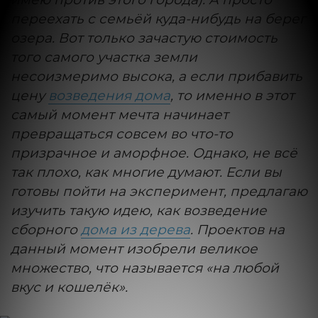
переехать с семьёй куда-нибудь на берег
озера. Вот только зачастую стоимость
того самого участка земли
несоизмеримо высока, а если прибавить
цену
возведения дома
, то именно в этот
самый момент мечта начинает
превращаться совсем во что-то
призрачное и аморфное. Однако, не всё
так плохо, как многие думают. Если вы
готовы пойти на эксперимент, предлагаю
изучить такую идею, как возведение
сборного
дома из дерева
. Проектов на
данный момент изобрели великое
множество, что называется «на любой
вкус и кошелёк».