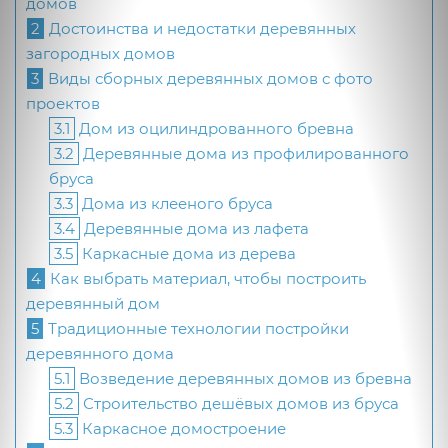
домов
2
Достоинства и недостатки деревянных
загородных домов
3
Виды сборных деревянных домов с фото
проектов
3.1
Дом из оцилиндрованного бревна
3.2
Деревянные дома из профилированного
бруса
3.3
Дома из клееного бруса
3.4
Деревянные дома из лафета
3.5
Каркасные дома из дерева
4
Как выбрать материал, чтобы построить
деревянный дом
5
Традиционные технологии постройки
деревянного дома
5.1
Возведение деревянных домов из бревна
5.2
Строительство дешёвых домов из бруса
5.3
Каркасное домостроение