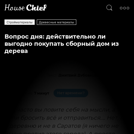
Стройматериалы
Древесные материалы
Вопрос дня: действительно ли
выгодно покупать сборный дом из
дерева
Текст
Дмитрий Дубовицкий
13813
1
Нет времени?
На чтение:
7 минут
Как часто вы ловите себя на мысли, а
если бросить всё и отправиться…. Нет, не
в деревню и не в Саратов (я ничего не
имею против этого города). А просто