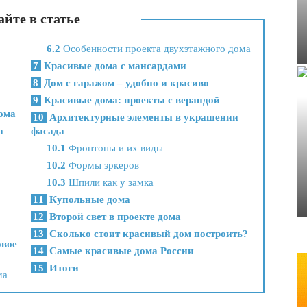
йте в статье
6.2
Особенности проекта двухэтажного дома
7
Красивые дома с мансардами
8
Дом с гаражом – удобно и красиво
9
Красивые дома: проекты с верандой
ома
10
Архитектурные элементы в украшении
а
фасада
10.1
Фронтоны и их виды
10.2
Формы эркеров
х
10.3
Шпили как у замка
11
Купольные дома
12
Второй свет в проекте дома
13
Сколько стоит красивый дом построить?
овое
14
Самые красивые дома России
15
Итоги
ма