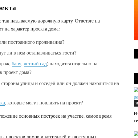
оекта
бе так называемую дорожную карту. Ответьте на
 на характер проекта дома:
 или постоянного проживания?
дут ли в нем останавливаться гости?
гараж,
баня
,
летний сад
) находится отдельно на
в проект дома?
о стороны улицы и соседей или он должен находиться на
тка
, которые могут повлиять на проект?
И
Из
оложение основных построек на участке, самое время
те
ты проектов домов и коттеджей из доступных