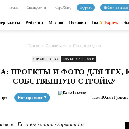
Тесты
Спецпроекты
СтройShop
Журнал
Добавить статью
тер-классы
Рейтинги
Мнения
Новинки
Гид
Ali
Express
St
Главная
Строительство
Планировки домов
СТРОИТЕЛЬСТВО
ПЛАНИРОВКИ ДОМОВ
А: ПРОЕКТЫ И ФОТО ДЛЯ ТЕХ, 
СОБСТВЕННУЮ СТРОЙКУ
инут
Нет времени?
Юлия Гузяева
Текст
тижно. Если вы хотите гармонии и