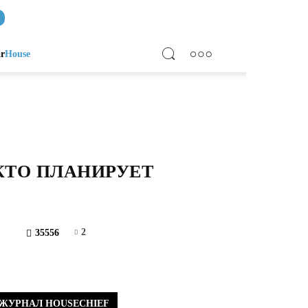
ar
House
КТО ПЛАНИРУЕТ
2
35556
ЖУРНАЛ HOUSECHIEF