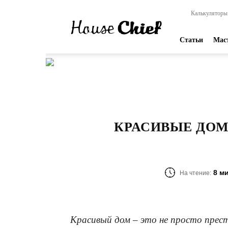
HouseChief
Калькуляторы
—
online-
издание
Статьи
Мас
для
современных
мастеров
КРАСИВЫЕ ДОМ
8 м
На чтение:
Красивый дом – это не просто прес