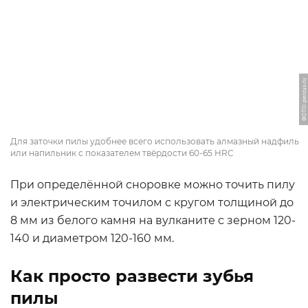
ФОТО: percus.ru
Для заточки пилы удобнее всего использовать алмазный надфиль
или напильник с показателем твёрдости 60-65 HRC
При определённой сноровке можно точить пилу
и электрическим точилом с кругом толщиной до
8 мм из белого камня на вулканите с зерном 120-
140 и диаметром 120-160 мм.
Как просто развести зубья
пилы