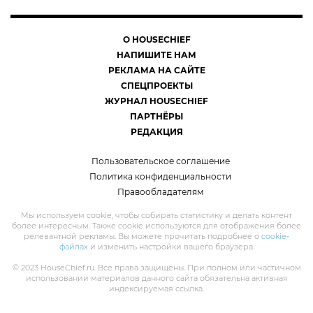
О HOUSECHIEF
НАПИШИТЕ НАМ
РЕКЛАМА НА САЙТЕ
СПЕЦПРОЕКТЫ
ЖУРНАЛ HOUSECHIEF
ПАРТНЁРЫ
РЕДАКЦИЯ
Пользовательское соглашение
Политика конфиденциальности
Правообладателям
Мы используем cookie, чтобы собирать статистику и делать контент
более интересным. Также cookie используются для отображения более
релевантной рекламы. Вы можете прочитать подробнее о
cookie-
файлах
и изменить настройки вашего браузера.
© 2023 HouseChief.ru. Все права защищены. При полном или частичном
использовании материалов данного сайта обязательна активная
индексируемая ссылка.