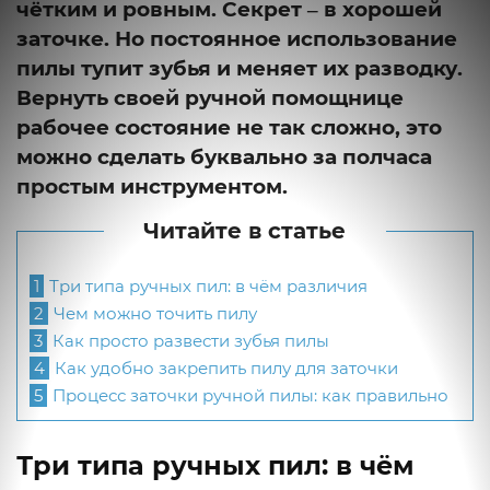
чётким и ровным. Секрет ‒ в хорошей
заточке. Но постоянное использование
пилы тупит зубья и меняет их разводку.
Вернуть своей ручной помощнице
рабочее состояние не так сложно, это
можно сделать буквально за полчаса
простым инструментом.
Читайте в статье
1
Три типа ручных пил: в чём различия
2
Чем можно точить пилу
3
Как просто развести зубья пилы
4
Как удобно закрепить пилу для заточки
5
Процесс заточки ручной пилы: как правильно
Три типа ручных пил: в чём