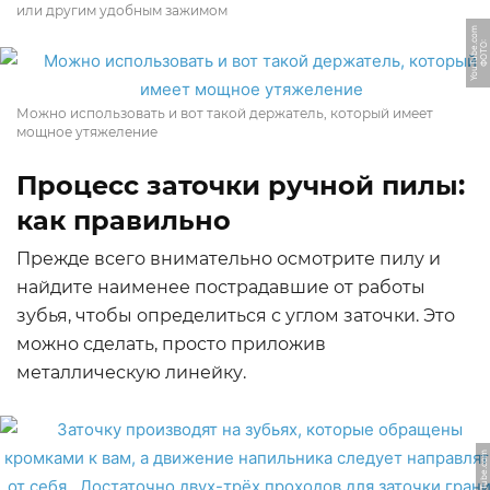
или другим удобным зажимом
m
Ф
О
Т
О:
Y
o
u
T
u
b
e.
c
o
Можно использовать и вот такой держатель, который имеет
мощное утяжеление
Процесс заточки ручной пилы:
как правильно
Прежде всего внимательно осмотрите пилу и
найдите наименее пострадавшие от работы
зубья, чтобы определиться с углом заточки. Это
можно сделать, просто приложив
металлическую линейку.