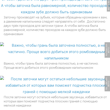
ФОТО: YouTube.com
Заточку производят на зубьях, которые обращены кромками к вам,
а движение напильника следует направлять от себя . Достаточно
двух-трёх проходов для заточки грани. А чтобы заточка была
равномерной, количество проходов на каждом зубе должно быть
одинаковым
m
Ф
О
Т
О:
Y
o
u
T
u
b
e.
c
o
Важно, чтобы грань была заточена полностью, а не частично.
Проще всего добиться этого ромбовидным напильником
m
Ф
О
Т
О:
Y
o
u
T
u
b
e.
c
o
После заточки могут остаться небольшие заусенцы, избавиться от
которых вам поможет подчистка плоских граней с помощью
мелкой наждачки