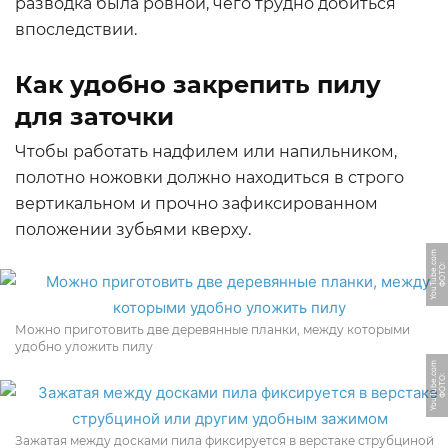
разводка была ровной, чего трудно добиться
впоследствии.
Как удобно закрепить пилу
для заточки
Чтобы работать надфилем или напильником,
полотно ножовки должно находиться в строго
вертикальном и прочно зафиксированном
положении зубьями кверху.
m
Ф
О
Т
О:
Y
o
u
T
u
b
e.
c
o
Можно приготовить две деревянные планки, между которыми
удобно уложить пилу
m
Ф
О
Т
О:
Y
o
u
T
u
b
e.
c
o
Зажатая между досками пила фиксируется в верстаке струбциной