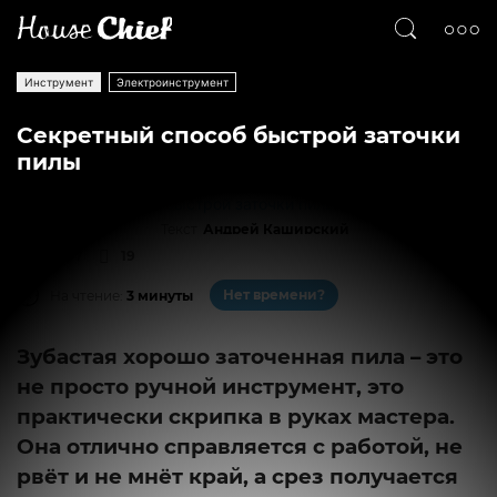
Инструмент
Электроинструмент
Секретный способ быстрой заточки
пилы
Текст
Андрей Каширский
76307
19
Нет времени?
На чтение:
3 минуты
Зубастая хорошо заточенная пила – это
не просто ручной инструмент, это
практически скрипка в руках мастера.
Она отлично справляется с работой, не
рвёт и не мнёт край, а срез получается