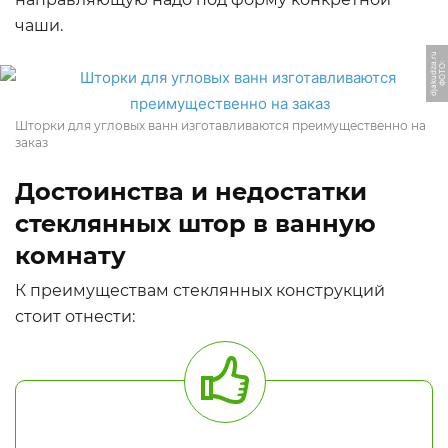
чаши.
u
Ф
О
Т
О:
dj
a
k
u
d
z
a.
r
Шторки для угловых ванн изготавливаются преимущественно на
заказ
Достоинства и недостатки
стеклянных штор в ванную
комнату
К преимуществам стеклянных конструкций
стоит отнести: