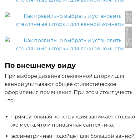
u
Ф
О
Т
О:
vi
v
o
n.
r
u
Ф
О
Т
О:
s
t
r
o
y
m
a
g
6
6.
r
По внешнему виду
При выборе дизайна стеклянной шторки для
ванной учитывают общее стилистическое
оформления помещения. При этом стоит учесть,
что:
прямоугольная конструкция занимает столько
же места, что и привычная сантехника;
ассиметричная подойдёт для большой ванной