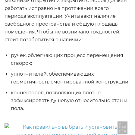
механизм открытия и закрытия створок должен
ФОТО: favorit-aqua.com.ua
работать исправно на протяжении всего
периода эксплуатации. Учитывают наличие
свободного пространства и общую площадь
помещения. Чтобы не возникало трудностей,
стоит позаботиться о наличии:
ручек, облегчающих процесс перемещения
створок;
уплотнителей, обеспечивающих
ФОТО: sc02.alicdn.com
герметичность смонтированной конструкции;
коннекторов, позволяющих плотно
зафиксировать душевую относительно стен и
пола.
u
Ф
О
Т
О:
s
t
r
o
y
r
e
m
r
-
o.