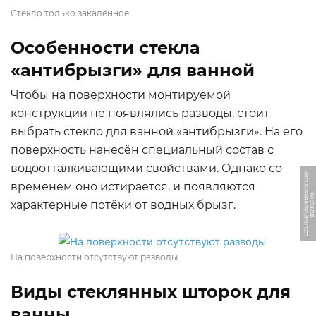
Стекло только закалённое
Особенности стекла
«антибрызги» для ванной
Чтобы на поверхности монтируемой
конструкции не появлялись разводы, стоит
выбрать стекло для ванной «антибрызги». На его
поверхность нанесён специальный состав с
водоотталкивающими свойствами. Однако со
m
временем оно истирается, и появляются
Ф
О
Т
О: i
r
p
-
c
d
n.
m
ul
ti
s
c
r
e
e
n
si
t
e.
c
o
характерные потёки от водных брызг.
На поверхности отсутствуют разводы
Виды стеклянных шторок для
ванны