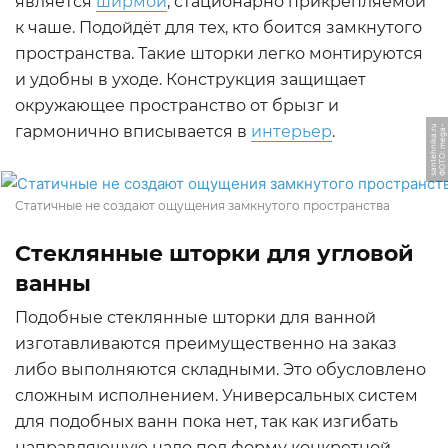
является
ширмой
, стационарно прикрепляемой
к чаше. Подойдёт для тех, кто боится замкнутого
пространства. Такие шторки легко монтируются
и удобны в уходе. Конструкция защищает
окружающее пространство от брызг и
гармонично вписывается в
интерьер
.
u
Ф
О
Т
О:
m
e
g
a
-
s
a
n
t
e
h
ni
k
a.
r
Статичные не создают ощущения замкнутого пространства
Стеклянные шторки для угловой
ванны
Подобные стеклянные шторки для ванной
изготавливаются преимущественно на заказ
либо выполняются складными. Это обусловлено
сложным исполнением. Универсальных систем
для подобных ванн пока нет, так как изгибать
направляющую надо под форму конкретной