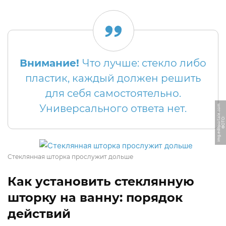
ФОТО: static.tildacdn.com
Внимание!
Что лучше: стекло либо
пластик, каждый должен решить
для себя самостоятельно.
Универсального ответа нет.
m
Ф
О
Т
О:
i
m
g.
e
dil
p
o
r
t
al
e.
c
o
ФОТО: berkem.ru
Стеклянная шторка прослужит дольше
Как установить стеклянную
шторку на ванну: порядок
действий