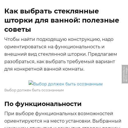
Как выбрать стеклянные
шторки для ванной: полезные
советы
Чтобы найти подходящую конструкцию, надо
ориентироваться на функциональность и
внешний вид стеклянной шторки. Предлагаем
разобраться, как выбрать требуемый вариант
ФОТО: interra-forum.ru
для конкретной ванной комнаты.
u
Ф
О
Т
О:
m
e
g
a
-
s
a
n
t
e
h
ni
k
a.
r
Выбор должен быть осознанным
По функциональности
При выборе функциональных возможностей
ориентируются на место установки. Выбранный