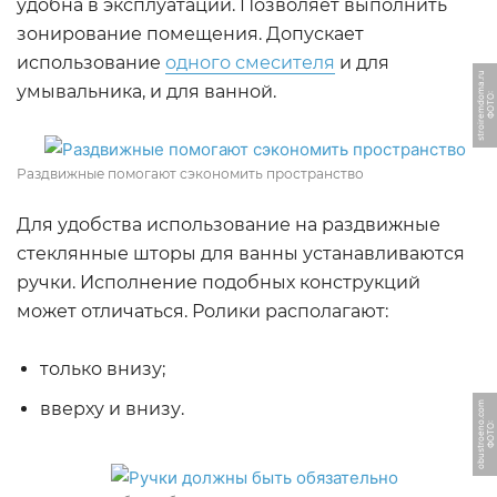
удобна в эксплуатации. Позволяет выполнить
зонирование помещения. Допускает
использование
одного смесителя
и для
u
умывальника, и для ванной.
Ф
О
Т
О:
s
t
r
oi
r
e
m
d
o
m
a.
r
Раздвижные помогают сэкономить пространство
Для удобства использование на раздвижные
стеклянные шторы для ванны устанавливаются
ручки. Исполнение подобных конструкций
может отличаться. Ролики располагают:
только внизу;
вверху и внизу.
m
Ф
О
Т
О:
o
b
u
s
t
r
o
e
n
o.
c
o