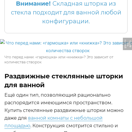
Внимание!
Складная шторка из
стекла подходит для ванной любой
конфигурации.
u
Ф
О
Т
О:
b
s
k
gl
a
s
-
s.
r
Что перед нами: «гармошка» или «книжка»? Это зависит от
количества створок
Раздвижные стеклянные шторки
для ванной
Ещё один тип, позволяющий рационально
распорядится имеющимся пространством.
Купить стеклянные раздвижные шторки можно
даже для
ванной комнаты с небольшой
площадью
. Конструкция смотрится стильно и