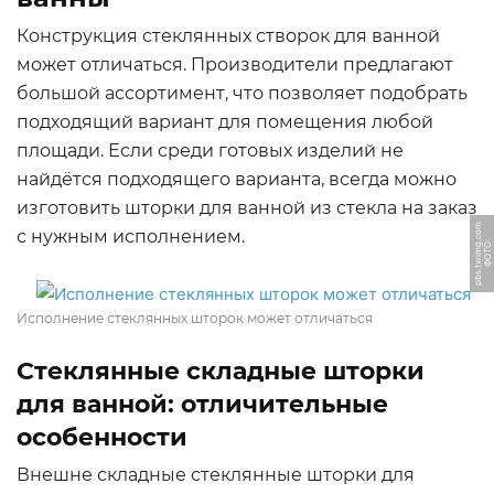
Конструкция стеклянных створок для ванной
может отличаться. Производители предлагают
большой ассортимент, что позволяет подобрать
подходящий вариант для помещения любой
площади. Если среди готовых изделий не
найдётся подходящего варианта, всегда можно
изготовить шторки для ванной из стекла на заказ
m
с нужным исполнением.
Ф
О
Т
О:
p
b
s.
t
wi
m
g.
c
o
Исполнение стеклянных шторок может отличаться
Стеклянные складные шторки
для ванной: отличительные
особенности
Внешне складные стеклянные шторки для