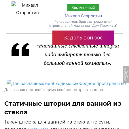
Комментарий
Михаил Старостин
Руководитель бригады ремонтно-
строительной компании "Дом Премиум"
Задать вопрос
«Распашные стеклянные шторки
надо выбирать только для
большой ванной комнаты».
u
Ф
О
Т
О:
u
s
h
e
v
a
y
a.
r
Для распашных необходимо свободное пространство
Статичные шторки для ванной из
стекла
Такая шторка для ванной из стекла, по сути,