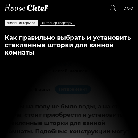
Дизайн интерьера
Интерьер квартиры
Как правильно выбрать и установить
стеклянные шторки для ванной
комнаты
Текст
Сергей Гладырев
2391
0
Нет времени?
На чтение:
5 минут
Чтобы на полу не было воды, а на стенах
мыла, стоит приобрести и установить
стеклянные шторки для ванной
комнаты. Подобные конструкции могут