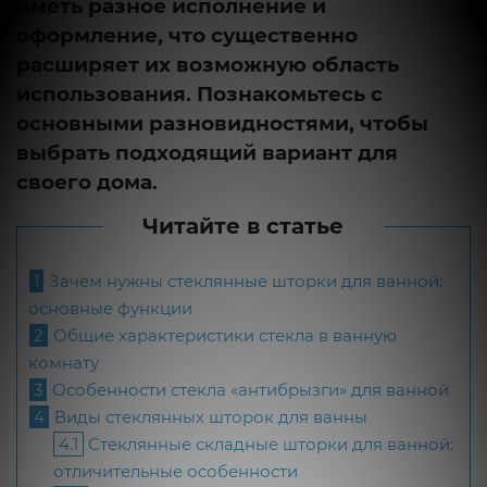
иметь разное исполнение и
оформление, что существенно
расширяет их возможную область
использования. Познакомьтесь с
основными разновидностями, чтобы
выбрать подходящий вариант для
своего дома.
Читайте в статье
1
Зачем нужны стеклянные шторки для ванной:
основные функции
2
Общие характеристики стекла в ванную
комнату
3
Особенности стекла «антибрызги» для ванной
4
Виды стеклянных шторок для ванны
4.1
Стеклянные складные шторки для ванной:
отличительные особенности