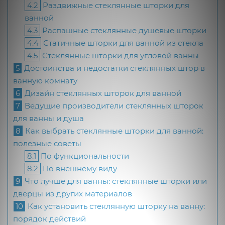
4.2
Раздвижные стеклянные шторки для
ванной
4.3
Распашные стеклянные душевые шторки
4.4
Статичные шторки для ванной из стекла
4.5
Стеклянные шторки для угловой ванны
5
Достоинства и недостатки стеклянных штор в
ванную комнату
6
Дизайн стеклянных шторок для ванной
7
Ведущие производители стеклянных шторок
для ванны и душа
8
Как выбрать стеклянные шторки для ванной:
полезные советы
8.1
По функциональности
8.2
По внешнему виду
9
Что лучше для ванны: стеклянные шторки или
дверцы из других материалов
10
Как установить стеклянную шторку на ванну:
порядок действий