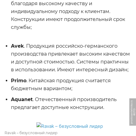
благодаря высокому качеству и
индивидуальному подходу к клиентам.
Конструкции имеют продолжительный срок
службы;
Avek
. Продукция российско-германского
производства привлекает высоким качеством
ФОТО: dekormyhome.ru
и доступной стоимостью. Системы практичны
в использовании. Имеют интересный дизайн;
Primo
. Китайская продукция считается
бюджетным вариантом;
Aquanet
. Отечественный производитель
u
предлагает доступные конструкции.
Ф
О
Т
О:
p
r
o
s
t
o
s
a
n
t
e
h
ni
k
a.
r
ФОТО: dm-steklo.ru
Ravak – безусловный лидер