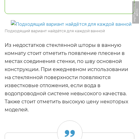
u
Ф
О
Т
О:
i
m
g
1
1.
p
o
s
til
a.
r
Подходящий вариант найдётся для каждой ванной
Из недостатков стеклянной шторы в ванную
комнату стоит отметить появление плесени в
местах соединения стенки, по шву основной
конструкции. При ежедневном использовании
на стеклянной поверхности появляются
известковые отложения, если вода в
водопроводной системе невысокого качества.
Также стоит отметить высокую цену некоторых
моделей.