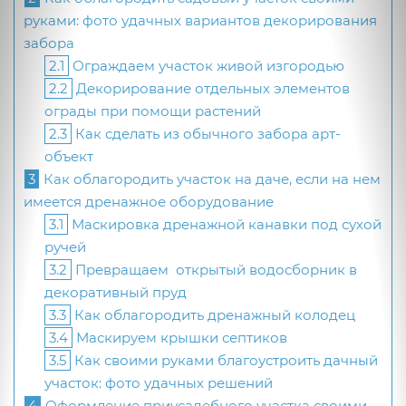
руками: фото удачных вариантов декорирования
забора
2.1
Ограждаем участок живой изгородью
2.2
Декорирование отдельных элементов
ограды при помощи растений
2.3
Как сделать из обычного забора арт-
объект
3
Как облагородить участок на даче, если на нем
имеется дренажное оборудование
3.1
Маскировка дренажной канавки под сухой
ручей
3.2
Превращаем открытый водосборник в
декоративный пруд
3.3
Как облагородить дренажный колодец
3.4
Маскируем крышки септиков
3.5
Как своими руками благоустроить дачный
участок: фото удачных решений
4
Оформление приусадебного участка своими