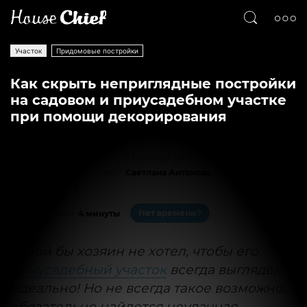
Участок
Придомовые постройки
Как скрыть неприглядные постройки
на садовом и приусадебном участке
при помощи декорирования
Текст
Светлана Антонова
16068
1
Нет времени?
На чтение:
4 минуты
Какой бы хозяин не хотел, чтобы его
приусадебный участок
всегда выглядел
идеально! Но не всегда такое возможно:
обязательно найдется неудачная