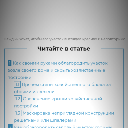
Каждый хочет, чтобы его участок выглядел красиво и неповторимо
Читайте в статье
1
Как своими руками облагородить участок
возле своего дома и скрыть хозяйственные
постройки
1.1
Прячем стены хозяйственного блока за
обоями из зелени
1.2
Озеленение крыши хозяйственной
постройки
1.3
Маскировка неприглядной конструкции
решетками или шпалерами
2
Как облагородить садовый участок своими