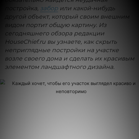
постройка,
забор
или какой-нибудь
другой объект, который своим внешним
видом портит общую картину. Из
сегодняшнего обзора редакции
HouseChief.ru вы узнаете, как скрыть
неприглядные постройки на участке
возле своего дома и сделать их красивым
элементом ландшафтного дизайна.