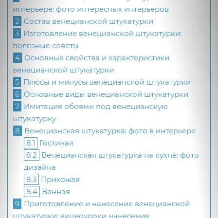
интерьере: фото интересных интерьеров
2
Состав венецианской штукатурки
3
Изготовление венецианской штукатурки:
полезные советы
4
Основные свойства и характеристики
венецианской штукатурки
5
Плюсы и минусы венецианской штукатурки
6
Основные виды венецианской штукатурки
7
Имитация обоями под венецианскую
штукатурку
8
Венецианская штукатурка: фото в интерьере
8.1
Гостиная
8.2
Венецианская штукатурка на кухне: фото
дизайна
8.3
Прихожая
8.4
Ванная
9
Приготовление и нанесение венецианской
штукатурки: видеоуроки нанесения