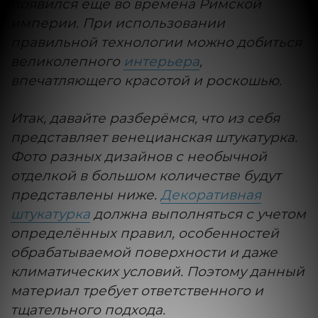
появился ещё во времена Римской
империи. При использовании
правильной технологии можно добиться
великолепного
интерьера
,
впечатляющего красотой и роскошью.
Итак, давайте разберёмся, что из себя
представляет венецианская штукатурка.
Фото разных дизайнов с необычной
отделкой в большом количестве будут
представлены ниже.
Декоративная
штукатурка
должна выполняться с учетом
определённых правил, особенностей
обрабатываемой поверхности и даже
климатических условий. Поэтому данный
материал требует ответственного и
тщательного подхода.