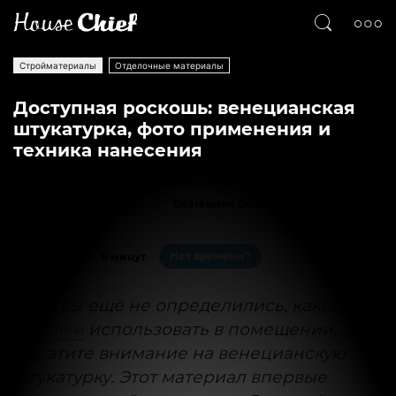
Стройматериалы
Отделочные материалы
Доступная роскошь: венецианская
штукатурка, фото применения и
техника нанесения
Текст
Екатерина Дорошенко
6707
0
Нет времени?
На чтение:
8 минут
Если вы ещё не определились, какой
вид
отделки
использовать в помещении, то
обратите внимание на венецианскую
штукатурку. Этот материал впервые