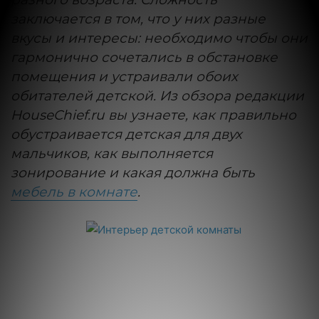
заключается в том, что у них разные
вкусы и интересы: необходимо чтобы они
гармонично сочетались в обстановке
помещения и устраивали обоих
обитателей детской. Из обзора редакции
HouseChief.ru вы узнаете, как правильно
обустраивается детская для двух
мальчиков, как выполняется
зонирование и какая должна быть
мебель в комнате
.