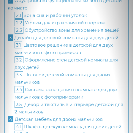
2
Обустройство функциональных зон в детской
комнате
2.1
Зона сна и рабочий уголок
2.2
Уголки для игр и занятий спортом
2.3
Обустройство зоны для хранения вещей
3
Дизайн для детской комнаты для двух детей
3.1
Цветовое решение в детской для двух
мальчиков с фото примеров
3.2
Оформление стен детской комнаты для
двух детей
3.3
Потолок детской комнаты для двоих
мальчиков
3.4
Система освещения в комнате для двух
мальчиков с фотопримерами
3.5
Декор и текстиль в интерьере детской для
2 мальчиков
4
Детская мебель для двоих мальчиков
4.1
Шкаф в детскую комнату для двоих детей