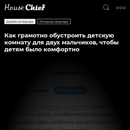
Дизайн интерьера
Интерьер квартиры
Как грамотно обустроить детскую
комнату для двух мальчиков, чтобы
детям было комфортно
Текст
Андрей Каширский
3575
0
Нет времени?
На чтение:
14 минут
Обустроить детскую комнату
– довольно
непростое дело, особенно если в ней
проживает два ребёнка одного пола и
разного возраста. Сложность