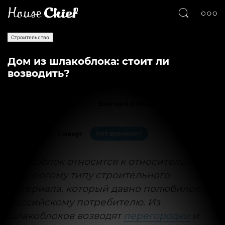
Строительство
Дом из шлакоблока: стоит ли
возводить?
Текст
Дмитрий Дубовицкий
17776
0
Нет времени?
На чтение:
5 минут
Шлакоблок относится к относительно
недорогому типу строительного
материала, который давно полюбился
российскому потребителю. Из
шлакоблоков возводят
перегородки
и