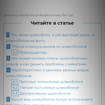
Дома из шлакоблока возводятся очень быстро
Читайте в статье
1
Что такое шлакоблок, и как выглядят дома из
шлакоблока на фото
2
Плюсы и минусы домов из шлакоблоков
2.1
Преимущества:
3
Что может снизить плюсы шлакоблочных
домов, и как решить проблемы с минусами
4
Характеристики и размеры разных видов
шлакоблоков
4.1
Прочные полнотелые шлакоблоки
4.2
Лёгкие пустотелые шлакоблоки
4.3
Декоративные шлакоблоки
5
Какой вид шлакоблока лучше использовать