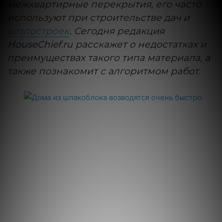
межквартирные перекрытия, его часто
используют при строительстве дач и
хозпостроек
. Сегодня редакция
HouseChief.ru расскажет о недостатках и
преимуществах такого типа материала, а
также познакомит с алгоритмом работ.