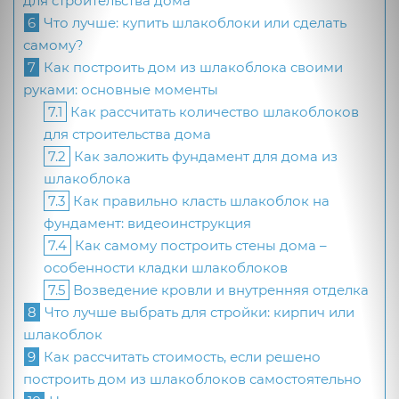
для строительства дома
6
Что лучше: купить шлакоблоки или сделать
самому?
7
Как построить дом из шлакоблока своими
руками: основные моменты
7.1
Как рассчитать количество шлакоблоков
для строительства дома
7.2
Как заложить фундамент для дома из
шлакоблока
7.3
Как правильно класть шлакоблок на
фундамент: видеоинструкция
7.4
Как самому построить стены дома –
особенности кладки шлакоблоков
7.5
Возведение кровли и внутренняя отделка
8
Что лучше выбрать для стройки: кирпич или
шлакоблок
9
Как рассчитать стоимость, если решено
построить дом из шлакоблоков самостоятельно