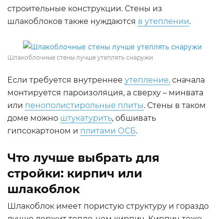
строительные конструкции. Стены из
шлакоблоков также нуждаются
в утеплении
.
Шлакоблочные стены лучше утеплять снаружи
Если требуется внутреннее
утепление,
сначала
монтируется пароизоляция, а сверху – минвата
или
пенополистирольные плиты
. Стены в таком
доме можно
штукатурить
, обшивать
гипсокартоном и
плитами ОСБ
.
Что лучше выбрать для
стройки: кирпич или
шлакоблок
Шлакоблок имеет пористую структуру и гораздо
лучше держит тепло, чем кирпич. Кирпич тоже