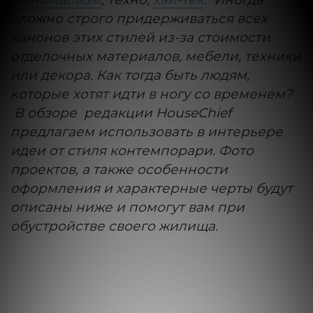
сложно строго придерживаться всех
канонов этих стилей из-за стоимости
отделочных материалов, мебели, техники
или декора. Как тогда быть людям,
которые хотят идти в ногу со временем?
В обзоре редакции HouseChief
предлагаем использовать в интерьере
идеи от стиля контемпорари. Фото
проектов, а также особенности
оформления и характерные черты будут
описаны ниже и помогут вам при
обустройстве своего жилища.