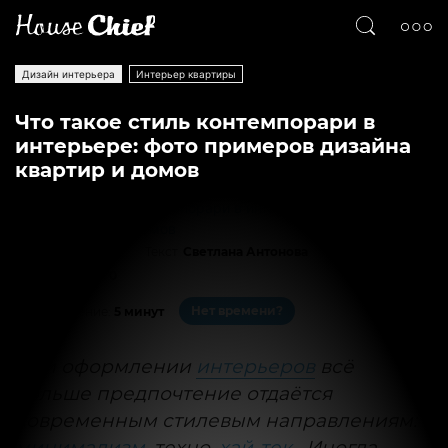
Дизайн интерьера
Интерьер квартиры
Что такое стиль контемпорари в
интерьере: фото примеров дизайна
квартир и домов
Текст
Светлана Антонова
34955
0
Нет времени?
На чтение:
5 минут
При оформлении
интерьеров
всё
больше предпочтение отдаётся
современным стилевым направлениям:
минимализм
, техно,
хай-тек
. Иногда