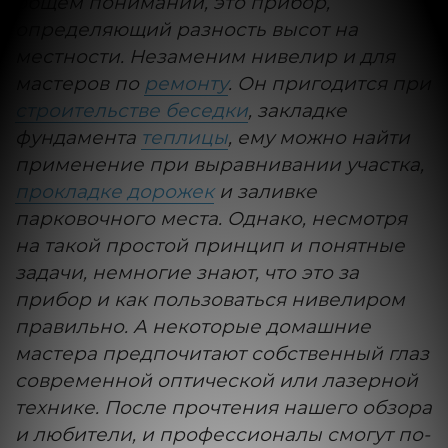
общем понимании, это прибор,
определяющий разность высот на
местности. Незаменим нивелир и для
мастеров по
ремонту
. Он пригодится при
строительстве беседки
, закладке
фундамента
теплицы
, ему можно найти
применение при выравнивании участка,
прокладке дорожек
и заливке
парковочного места. Однако, несмотря
на такой простой принцип и понятные
задачи, немногие знают, что это за
прибор и как пользоваться нивелиром
правильно. А некоторые домашние
мастера предпочитают собственный глаз
современной оптической или лазерной
технике. После прочтения нашего обзора
и любители, и профессионалы смогут по-