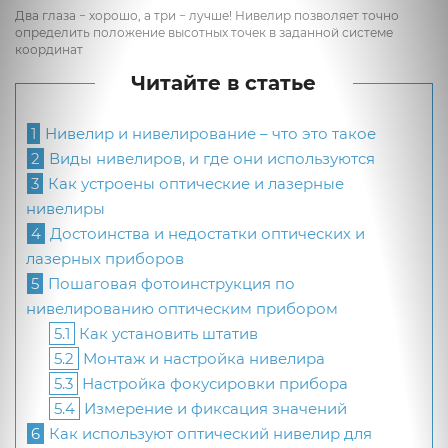
Два глаза − хорошо, а три − лучше! Нивелир позволяет точно
определить положение высотных точек в заданной системе
координат
Читайте в статье
1
Нивелир и нивелирование – что это такое
2
Виды нивелиров, и где они используются
3
Как устроены оптические и лазерные
нивелиры
4
Достоинства и недостатки оптических и
лазерных приборов
5
Пошаговая фотоинструкция по
нивелированию оптическим прибором
5.1
Как установить штатив
5.2
Монтаж и настройка нивелира
5.3
Настройка фокусировки прибора
5.4
Измерение и фиксация значений
6
Как используют оптический нивелир для