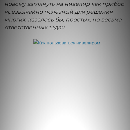
новому взглянуть на нивелир как прибор
чрезвычайно полезный для решения
многих, казалось бы, простых, но весьма
ответственных задач.