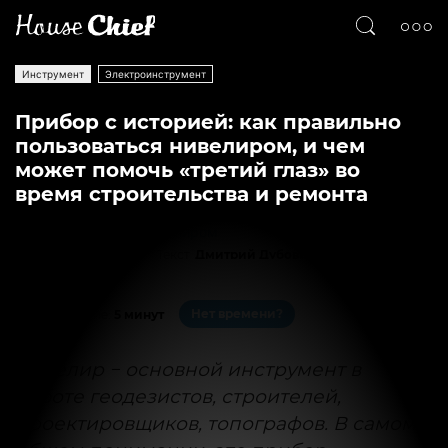
Инструмент
Электроинструмент
Прибор с историей: как правильно
пользоваться нивелиром, и чем
может помочь «третий глаз» во
время строительства и ремонта
Текст
Дмитрий Дубовицкий
61549
0
Нет времени?
На чтение:
5 минут
Нивелир − основной инструмент в
работе геодезистов, строителей,
проектировщиков, топографов. В самом