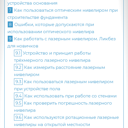
устройства основания
7
Как пользоваться оптическим нивелиром при
строительстве фундамента
8
Ошибки, которые допускаются при
использовании оптического нивелира
9
Как работать с лазерным нивелиром. Ликбез
для новичков
9.1
Устройство и принцип работы
трёхмерного лазерного нивелира
9.2
Как измерить расстояние лазерным
нивелиром
9.3
Как пользоваться лазерным нивелиром
при устройстве пола
9.4
Как использовать при работе со стенами
9.5
Как проверить погрешность лазерного
нивелира
9.6
Как используются ротационные лазерные
нивелиры на открытой местности