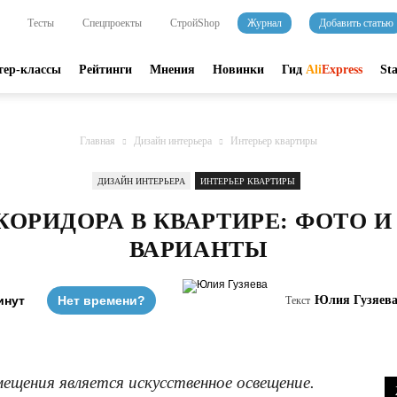
Тесты
Спецпроекты
СтройShop
Журнал
Добавить статью
тер-классы
Рейтинги
Мнения
Новинки
Гид
Ali
Express
St
Главная
Дизайн интерьера
Интерьер квартиры
ДИЗАЙН ИНТЕРЬЕРА
ИНТЕРЬЕР КВАРТИРЫ
ОРИДОРА В КВАРТИРЕ: ФОТО 
ВАРИАНТЫ
инут
Нет времени?
Юлия Гузяев
Текст
щения является искусственное освещение.