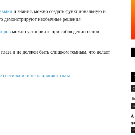
навыки
и знания, можно создать функциональную и
то демонстрируют необычные решения.
боров
можно установить при соблюдении основ
 глаза и не должен быть слишком темным, что делает
С
Т
С
А
дл
S