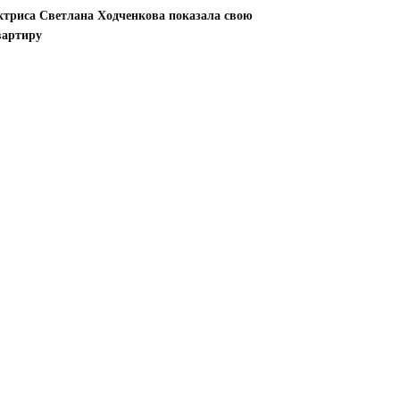
ктриса Светлана Ходченкова показала свою
вартиру