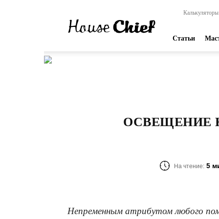
HouseChief
Калькуляторы
—
online-
издание
Статьи
Мас
для
современных
мастеров
ОСВЕЩЕНИЕ К
5 м
На чтение:
Непременным атрибутом любого поме