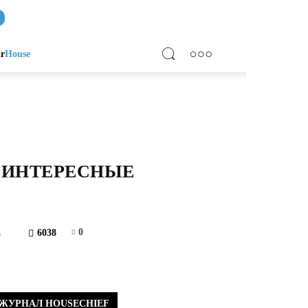
ar
House
И ИНТЕРЕСНЫЕ
0
а
6038
ЖУРНАЛ HOUSECHIEF