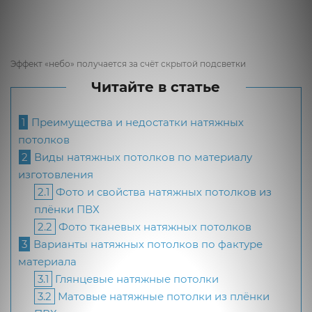
Эффект «небо» получается за счёт скрытой подсветки
Читайте в статье
1
Преимущества и недостатки натяжных
потолков
2
Виды натяжных потолков по материалу
изготовления
2.1
Фото и свойства натяжных потолков из
плёнки ПВХ
2.2
Фото тканевых натяжных потолков
3
Варианты натяжных потолков по фактуре
материала
3.1
Глянцевые натяжные потолки
3.2
Матовые натяжные потолки из плёнки