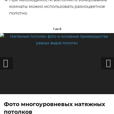
комнаты можно использовать разноцветное
полотно.
1
из 6
Фото многоуровневых натяжных
потолков