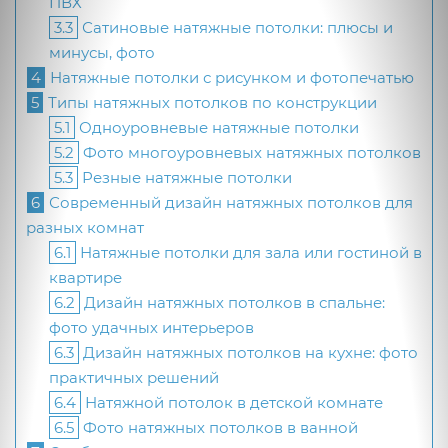
ПВХ
3.3
Сатиновые натяжные потолки: плюсы и
минусы, фото
4
Натяжные потолки с рисунком и фотопечатью
5
Типы натяжных потолков по конструкции
5.1
Одноуровневые натяжные потолки
5.2
Фото многоуровневых натяжных потолков
5.3
Резные натяжные потолки
6
Современный дизайн натяжных потолков для
разных комнат
6.1
Натяжные потолки для зала или гостиной в
квартире
6.2
Дизайн натяжных потолков в спальне:
фото удачных интерьеров
6.3
Дизайн натяжных потолков на кухне: фото
практичных решений
6.4
Натяжной потолок в детской комнате
6.5
Фото натяжных потолков в ванной