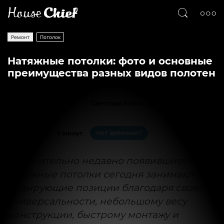
Ремонт
Потолок
Натяжные потолки: фото и основные
преимущества разных видов полотен
Текст
Светлана Антонова
110030
0
Нет времени?
На чтение:
9 минут
Относительно недавно появившиеся
натяжные потолки сегодня занимают
лидирующие позиции благодаря своей
универсальности, небольшому весу
конструкции, быстрому монтажу и