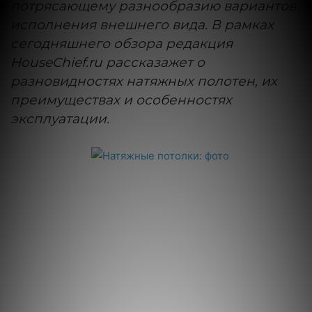
потрясающему разнообразию вариантов
исполнения внешнего вида. В рамках
сегодняшнего обзора редакция
HouseChief.ru рассказажет о
разновидностях натяжных полотен, их
преимуществах и особенностях
эксплуатации.