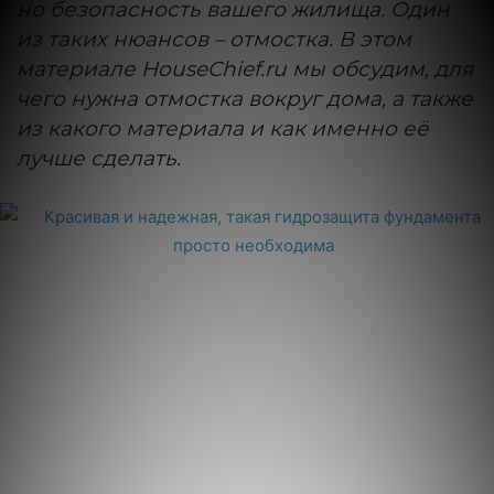
но безопасность вашего жилища. Один
из таких нюансов – отмостка. В этом
материале HouseСhief.ru мы обсудим, для
чего нужна отмостка вокруг дома, а также
из какого материала и как именно её
лучше сделать.