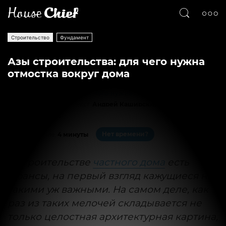
Строительство
Фундамент
Азы строительства: для чего нужна
отмостка вокруг дома
Текст
Андрей Каширский
137222
4
Нет времени?
На чтение:
4 минуты
В строительстве
частного дома
есть
нюансы, на первый взгляд кажущиеся не
такими уж важными. На самом деле, как
раз из таких мелочей складывается не
только целостная архитектурная картина,