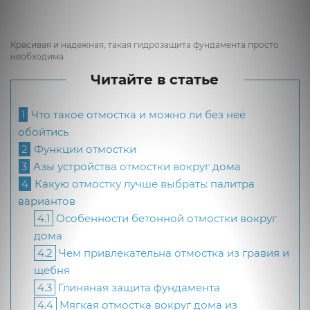
Красивая и надежная, такая гидрозащита фундамента просто
необходима
Читайте в статье
1
Что такое отмостка и можно ли без неё
обойтись
2
Функции отмостки
3
Азы устройства отмостки вокруг дома
4
Какую отмостку лучше выбрать: палитра
вариантов
4.1
Особенности бетонной отмостки вокруг
дома
4.2
Чем привлекательна отмостка из гравия и
щебня
4.3
Глиняная защита фундамента
4.4
Мягкая отмостка вокруг дома из