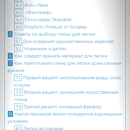
4.2
Koh-i-Noor
4.3
«Фантазёр»
4.4
Fimo classic Staedtler
4.5
Polyform Product от Sculpey
5
Советы по выбору глины для лепки
5.1
Для создания художественных изделий
5.2
Новичкам и детям
6
Как следует хранить материал для лепки
7
Как приготовить глину для лепки дома своими
руками
7.1
Первый рецепт: использование воды, соли
и муки
7.2
Второй рецепт: домашняя искусственная
глина
7.3
Третий рецепт: холодный фарфор
8
Какой техникой лепки пользуются в домашних
условиях
8.1
Лепка жгутиками