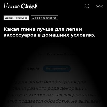
Дизайн интерьера
Декор и творчество
Какая глина лучше для лепки
аксессуаров в домашних условиях
Текст
Екатерина Дорошенко
27708
0
Нет времени?
На чтение:
6 минут
Глина для лепки используется для
создания разного рода декораций.
Пользуется спросом, так как достаточно
легко поддаётся обработке, не вызывает