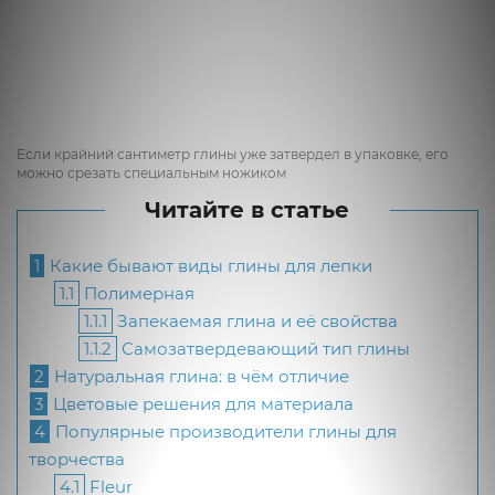
Если крайний сантиметр глины уже затвердел в упаковке, его
можно срезать специальным ножиком
Читайте в статье
1
Какие бывают виды глины для лепки
1.1
Полимерная
1.1.1
Запекаемая глина и её свойства
1.1.2
Самозатвердевающий тип глины
2
Натуральная глина: в чём отличие
3
Цветовые решения для материала
4
Популярные производители глины для
творчества
4.1
Fleur