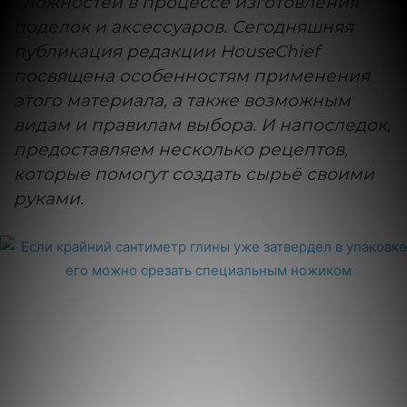
сложностей в процессе изготовления
поделок и аксессуаров. Сегодняшняя
публикация редакции HouseChiеf
посвящена особенностям применения
этого материала, а также возможным
видам и правилам выбора. И напоследок,
предоставляем несколько рецептов,
которые помогут создать сырьё своими
руками.