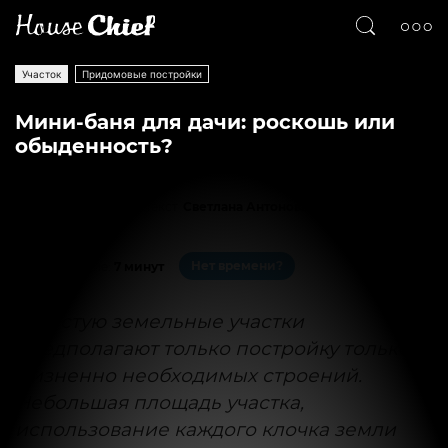
Участок
Придомовые постройки
Мини-баня для дачи: роскошь или
обыденность?
Текст
Светлана Антонова
115095
1
Нет времени?
На чтение:
7 минут
Зачастую земельные участки
предполагают только постройку только
жизненно необходимых строений.
Небольшая площадь участка,
использование каждого клочка земли