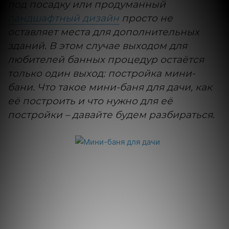
под посадку или продуманный
ландшафтный дизайн
просто не
оставляет места для дополнительных
зданий. В этом случае выходом для
любителей банных процедур остаётся
только один выход: постройка мини-
бани. Что такое мини-баня для дачи, как
её построить и что нужно для её
постройки – давайте будем разбираться.