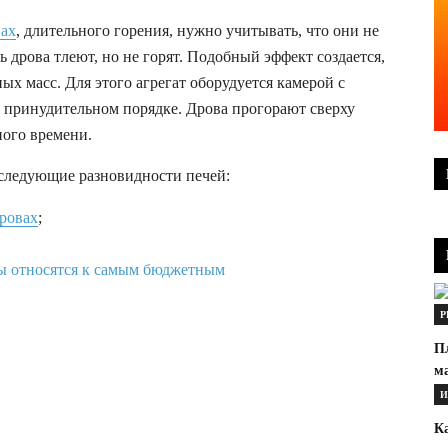
вах
, длительного горения, нужно учитывать, что они не
ь дрова тлеют, но не горят. Подобный эффект создается,
х масс. Для этого агрегат оборудуется камерой с
в принудительном порядке. Дрова прогорают сверху
ного времени.
 следующие разновидности печей:
ровах
;
Р
П
м
И
Ка