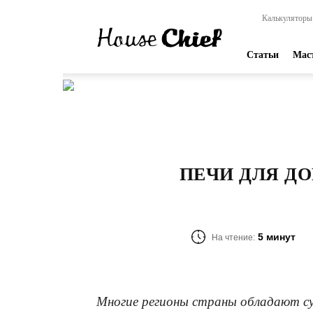
HouseChief
Калькуляторы
—
online-
издание
Статьи
Мас
для
современных
мастеров
ПЕЧИ ДЛЯ ДО
5 минут
На чтение:
Многие регионы страны обладают су