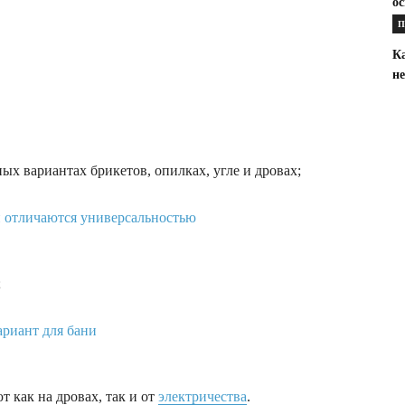
ос
П
К
н
ных вариантах брикетов, опилках, угле и дровах;
;
 как на дровах, так и от
электричества
.