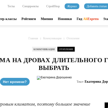
Тесты
Спецпроекты
СтройShop
Журнал
Добавить статью
тер-классы
Рейтинги
Мнения
Новинки
Гид
Ali
Express
St
Главная
Коммуникации
Отопление
КОММУНИКАЦИИ
ОТОПЛЕНИЕ
МА НА ДРОВАХ ДЛИТЕЛЬНОГО 
ВЫБРАТЬ
Нет времени?
Екатерина До
Текст
ровым климатом, поэтому большое значение