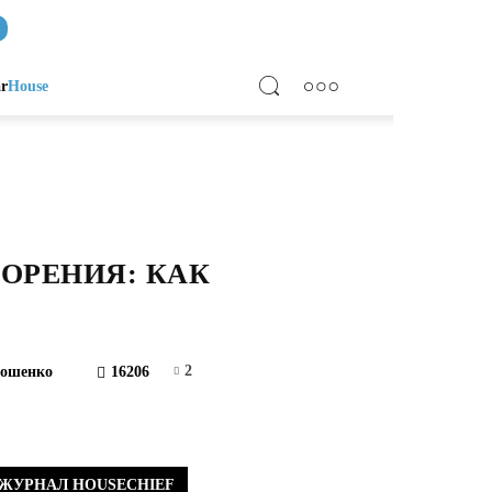
ar
House
ГОРЕНИЯ: КАК
2
рошенко
16206
ЖУРНАЛ HOUSECHIEF