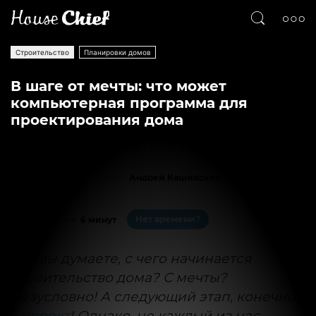
Строительство
Планировки домов
В шаге от мечты: что может
компьютерная программа для
проектирования дома
Текст
Андрей Каширский
45214
1
Нет времени?
На чтение:
6 минут
Как вы думаете, с чего начинается
строительство дома? С мечты?
Безусловно! А следующий этап, конечно,
–
проект
! Однако, не каждый из нас