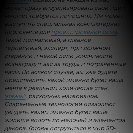
может сразу визуализировать свои идеи,
многим требуется помощник. Им может
выступить специальная компьютерная
программа для
проектирования дома
.
Такой молчаливый, а главное
терпеливый, эксперт, при должном
старании и некой доли усидчивости
вознаградит вас за труды и потраченные
часы. Во всяком случае, вы уже будете
представлять, какой именно будет ваша
мечта в реальном количестве стен,
этажей
, расходных материалов.
Современные технологии позволяют
увидеть, каким именно будет ваше
жилище вплоть до мелочей и элементов
декора. Готовы погрузиться в мир 3D-