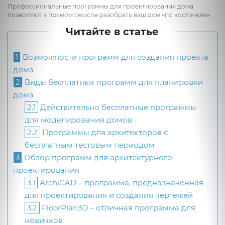
Профессиональные программы для проектирования дома
позволяют в прямом смысле разобрать ваш дом «по косточкам»
Читайте в статье
1
Возможности программ для создания проекта
дома
2
Виды бесплатных программ для планировки
дома
2.1
Действительно бесплатные программы
для моделирования домов
2.2
Программы для архитекторов с
бесплатным тестовым периодом
3
Обзор программ для архитектурного
проектирования
3.1
ArchiCAD – программа, предназначенная
для проектирования и создания чертежей
3.2
FloorPlan3D – отличная программа для
новичков