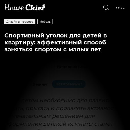
Дизайн интерьера
Мебель
Спортивный уголок для детей в
квартиру: эффективный способ
заняться спортом с малых лет
Текст
Екатерина Дорошенко
3161
0
Нет времени?
На чтение:
5 минут
Всем детям необходимо для развития
бегать, прыгать и проявлять активность.
Замечательным решением для
оформления детской комнаты станет