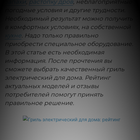
запахи
,
растопку дров
, неблагоприятные
погодные условия и другие трудности.
Необходимый результат можно получить
в комфортных условиях, на собственной
кухне
. Надо только правильно
приобрести специальное оборудование.
В этой статье есть необходимая
информация. После прочтения вы
сможете выбрать качественный гриль
электрический для дома. Рейтинг
актуальных моделей и отзывы
потребителей помогут принять
правильное решение.