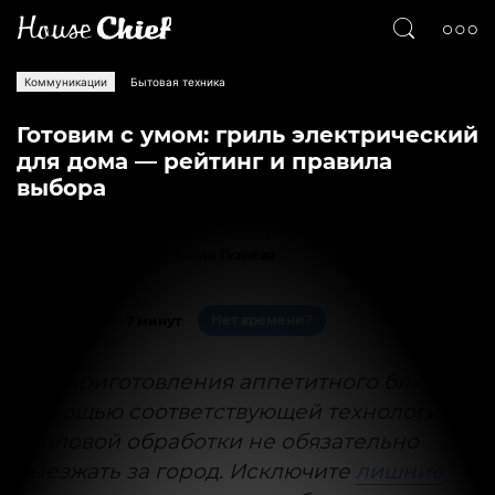
Коммуникации
Бытовая техника
Готовим с умом: гриль электрический
для дома — рейтинг и правила
выбора
Текст
Юлия Гузяева
4584
0
Нет времени?
На чтение:
7 минут
Для приготовления аппетитного блюда с
помощью соответствующей технологии
тепловой обработки не обязательно
выезжать за город. Исключите
лишние