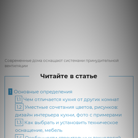
Современные дома оснащают системами принудительной
вентиляции
Читайте в статье
1
Основные определения
1.1
Чем отличается кухня от других комнат
1.2
Уместные сочетания цветов, рисунков:
дизайн интерьера кухни, фото с примерами
1.3
Как выбрать и установить техническое
оснащение, мебель
1.4
Особенности строительных технологий