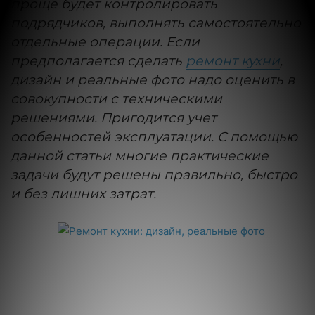
проще будет контролировать
подрядчиков, выполнять самостоятельно
отдельные операции. Если
предполагается сделать
ремонт кухни
,
дизайн и реальные фото надо оценить в
совокупности с техническими
решениями. Пригодится учет
особенностей эксплуатации. С помощью
данной статьи многие практические
задачи будут решены правильно, быстро
и без лишних затрат.