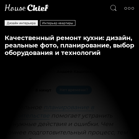
Дизайн интерьера
Интерьер квартиры
Качественный ремонт кухни: дизайн,
реальные фото, планирование, выбор
оборудования и технологий
Текст
Андрей Каширский
6703
0
Нет времени?
На чтение:
8 минут
Тщательное
планирование в
строительстве
помогает устранить
ненужные действия и ошибки. Чем
точнее подготовительный процесс, тем