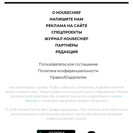
О HOUSECHIEF
НАПИШИТЕ НАМ
РЕКЛАМА НА САЙТЕ
СПЕЦПРОЕКТЫ
ЖУРНАЛ HOUSECHIEF
ПАРТНЁРЫ
РЕДАКЦИЯ
Пользовательское соглашение
Политика конфиденциальности
Правообладателям
Мы используем cookie, чтобы собирать статистику и делать контент
более интересным. Также cookie используются для отображения более
релевантной рекламы. Вы можете прочитать подробнее о
cookie-
файлах
и изменить настройки вашего браузера.
© 2023 HouseChief.ru. Все права защищены. При полном или частичном
использовании материалов данного сайта обязательна активная
индексируемая ссылка.