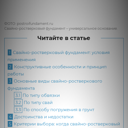
ФОТО: postroifundament.ru
Свайно-ростверковый фундамент – универсальное основание.
Читайте в статье
1
Свайно-ростверковый фундамент: условия
применения
2
Конструктивные особенности и принцип
работы
3
Основные виды свайно-ростверкового
фундамента
3.1
По типу обвязки
3.2
По типу свай
3.3
По способу погружения в грунт
4
Достоинства и недостатки
5
Критерии выбора: когда свайно-ростверковый