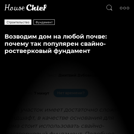
Строительство
Фундамент
Возводим дом на любой почве:
почему так популярен свайно-
ростверковый фундамент
Текст
Дмитрий Дубовицкий
46798
1
Нет времени?
На чтение:
7 минут
Если участок имеет достаточно сложный
ландшафт, в качестве основания для
дома стоит использовать свайно-
ростверковый фундамент. Подобное