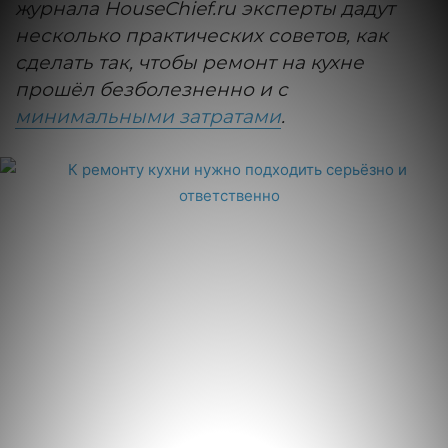
журнала HouseChief.ru эксперты дадут
несколько практических советов, как
сделать так, чтобы ремонт на кухне
прошёл безболезненно и с
минимальными затратами
.