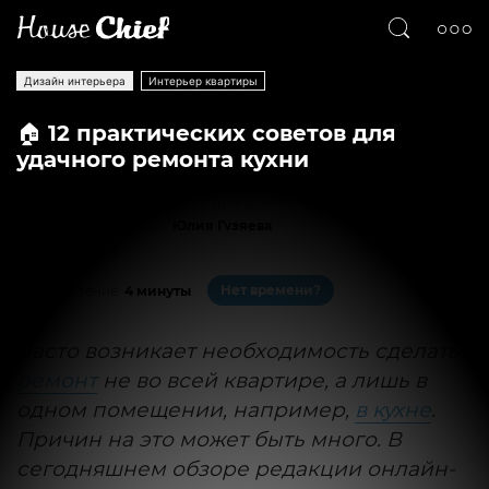
Дизайн интерьера
Интерьер квартиры
🏠 12 практических советов для
удачного ремонта кухни
Текст
Юлия Гузяева
3401
0
Нет времени?
На чтение:
4 минуты
Часто возникает необходимость сделать
ремонт
не во всей квартире, а лишь в
одном помещении, например,
в кухне
.
Причин на это может быть много. В
сегодняшнем обзоре редакции онлайн-